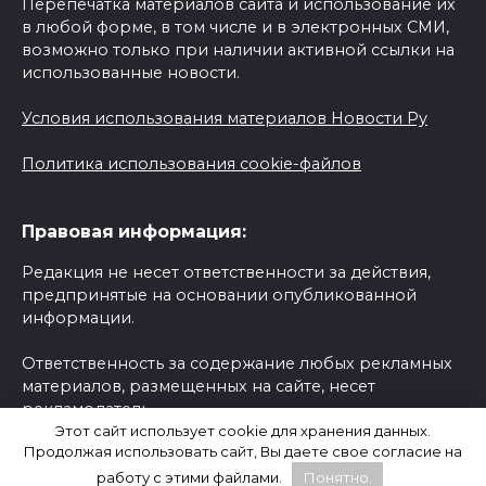
Перепечатка материалов сайта и использование их
в любой форме, в том числе и в электронных СМИ,
возможно только при наличии активной ссылки на
использованные новости.
Условия использования материалов Новости Ру
Политика использования cookie-файлов
Правовая информация:
Редакция не несет ответственности за действия,
предпринятые на основании опубликованной
информации.
Ответственность за содержание любых рекламных
материалов, размещенных на сайте, несет
рекламодатель.
Этот сайт использует cookie для хранения данных.
Продолжая использовать сайт, Вы даете свое согласие на
Сайт содержит внешние ссылки для удобства
пользователей и предоставления дополнительной
работу с этими файлами.
Понятно.