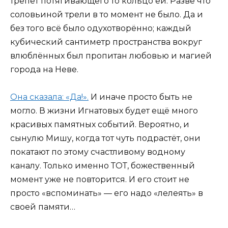
трепет потягивающего то кольцо ей. Разве что
соловьиной трели в то момент не было. Да и
без того всё было одухотворённо; каждый
кубический сантиметр пространства вокруг
влюблённых был пропитан любовью и магией
города на Неве.
Она сказала: «Да!».
И иначе просто быть не
могло. В жизни Игнатовых будет ещё много
красивых памятных событий. Вероятно, и
сынулю Мишу, когда тот чуть подрастёт, они
покатают по этому счастливому водному
каналу. Только именно ТОТ, божественный
момент уже не повторится. И его стоит не
просто «вспоминать» — его надо «лелеять» в
своей памяти…