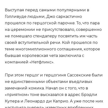
Выступая перед самыми популярными в
Голливуде людьми, Джо саркастично
прошелся по герцогской парочке. То, что пара
на церемонии не присутствовало, совершенно
не помешало стендаперу посвятить им часть
своей вступительной речи. Кой прошелся по
теме многомиллионного соглашения, которое
бывшая королевская чета заключила с
компанией «Нетфликс».
При этом герцог и герцогиня Сассекские были
не единственными объектами въедливых
замечаний комика. Начал он с того, что в
«приятном» тоне высказался в адрес Брэдли
Купера и Леонардо ди Каприо. А уже после них
наступила очередь известных влюбленных