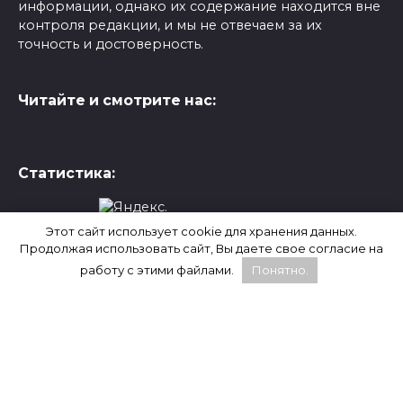
информации, однако их содержание находится вне
контроля редакции, и мы не отвечаем за их
точность и достоверность.
Читайте и смотрите нас:
Статистика:
Этот сайт использует cookie для хранения данных.
Продолжая использовать сайт, Вы даете свое согласие на
WhatsApp, Facebook и Instagram являются
работу с этими файлами.
Понятно.
продуктами компании Meta, которая признана
экстремистской и запрещена на территории
России.
Социальная сеть X (Twitter) заблокирована в России
согласно решению Генеральной прокуратуры от 24
февраля 2022 года.