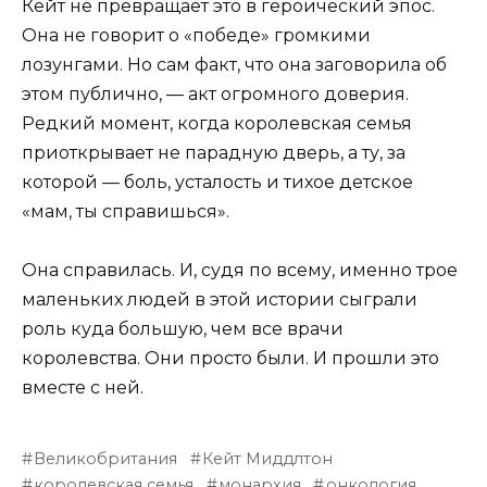
Кейт не превращает это в героический эпос.
Она не говорит о «победе» громкими
лозунгами. Но сам факт, что она заговорила об
этом публично, — акт огромного доверия.
Редкий момент, когда королевская семья
приоткрывает не парадную дверь, а ту, за
которой — боль, усталость и тихое детское
«мам, ты справишься».
Она справилась. И, судя по всему, именно трое
маленьких людей в этой истории сыграли
роль куда большую, чем все врачи
королевства. Они просто были. И прошли это
вместе с ней.
Великобритания
Кейт Миддлтон
королевская семья
монархия
онкология