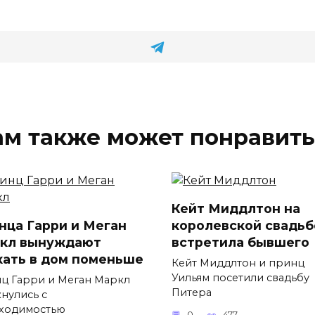
ам также может понравить
Кейт Миддлтон на
нца Гарри и Меган
королевской свадьб
кл вынуждают
встретила бывшего
хать в дом поменьше
Кейт Миддлтон и принц
Уильям посетили свадьбу
ц Гарри и Меган Маркл
Питера
кнулись с
ходимостью
0
477