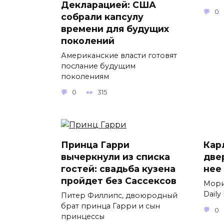
Декларацией: США
0
собрали капсулу
времени для будущих
поколений
Американские власти готовят
послание будущим
поколениям
0
315
Принца Гарри
Карл
вычеркнули из списка
две
гостей: свадьба кузена
нее
пройдет без Сассексов
Мори
Daily
Питер Филлипс, двоюродный
брат принца Гарри и сын
0
принцессы