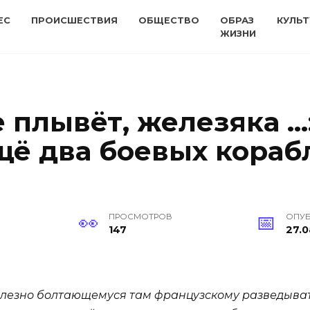
ЕС
ПРОИСШЕСТВИЯ
ОБЩЕСТВО
ОБРАЗ
КУЛЬТ
ЖИЗНИ
е плывёт, железяка …
щё два боевых кораб
ПРОСМОТРОВ
ОПУ
147
27.0
сполезно болтающемуся там французскому разведыв