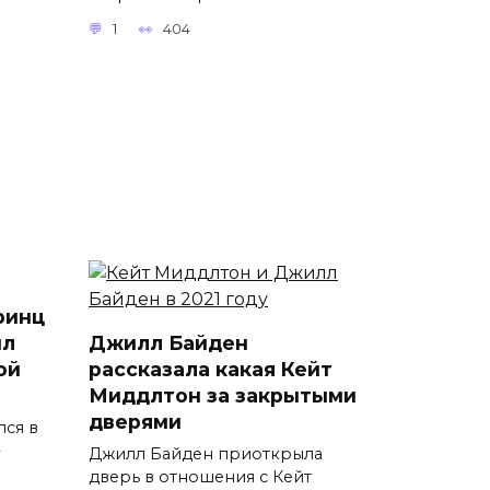
1
404
ринц
ил
Джилл Байден
ой
рассказала какая Кейт
Миддлтон за закрытыми
дверями
лся в
Джилл Байден приоткрыла
дверь в отношения с Кейт