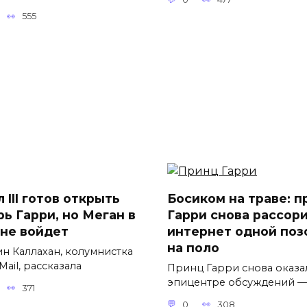
555
 III готов открыть
Босиком на траве: п
рь Гарри, но Меган в
Гарри снова рассор
 не войдет
интернет одной поз
на поло
н Каллахан, колумнистка
 Mail, рассказала
Принц Гарри снова оказа
эпицентре обсуждений —
371
0
308