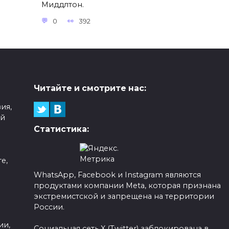
Миддлтон.
0
392
Читайте и смотрите нас:
ия,
ой
Статистика:
е,
WhatsApp, Facebook и Instagram являются
продуктами компании Meta, которая признана
а
экстремистской и запрещена на территории
России.
ии,
Социальная сеть X (Twitter) заблокирована в