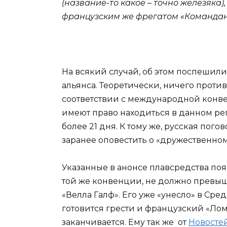
(название-то какое – точно железяк
французским же фрегатом «Командан
На всякий случай, об этом поспеши
альянса. Теоретически, ничего проти
соответствии с международной конве
имеют право находиться в данном реги
более 21 дня. К тому же, русская погов
заранее оповестить о «дружественном
Указанные в анонсе плавсредства поя
той же конвенции, не должно превышат
«Велла Галф». Его уже «унесло» в Ср
готовится грести и французский «Лом»
заканчивается. Ему так же от
Новосте