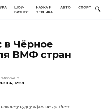
УРА
ШОУ-
НАУКА И
АВТО
СПОРТ
БИЗНЕС
ТЕХНИКА
: в Чёрное
ля ВМФ стран
БЛИКОВАНО
8.2014, 12:58
ательному судну «Дюпюи-де-Лом»