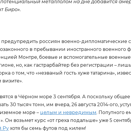
а), потенциальный металлолом на дне добавится ам
т Биро».
ли предупредить россиян военно-дипломатические 
возаконного в пребывании иностранного военного ф
нцией Монтре, боевые и вспомогательные военные
оне, но, как гастрарбайтер без регистрации – лишь
орка о том, что «незваный гость хуже татарина», изве
 визите».
вятся в Чёрном море 3 сентября. А поскольку обще
ь 30 тысяч тонн, им вчера, 26 августа 2014-ого, у
едиземное море –
целым и невредимым
. Попутного е
. Он возьмет курс «от греха подальше» уже 5 сентяб
й Ру
хотя бы семь футов под килем!