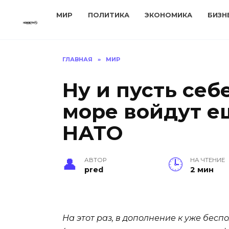
Перейти
МИР
ПОЛИТИКА
ЭКОНОМИКА
БИЗН
к
содержанию
ГЛАВНАЯ
»
МИР
Ну и пусть себ
море войдут е
НАТО
АВТОР
НА ЧТЕНИЕ
pred
2 мин
На этот раз, в дополнение к уже бе