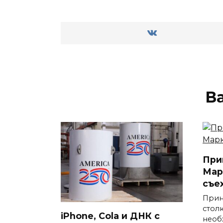
В
При
Мар
съе
Прин
стол
iPhone, Cola и ДНК с
необ