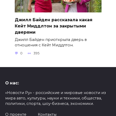
Джилл Байден рассказала какая
Кейт Миддлтон за закрытыми
дверями
Джилл Байден приоткрыла дверь в
отношения с Кейт Миддлтон.
0
395
О нас:
«Новости Ру» - российские и мировые новости из
мира авто, культуры, науки и техники, общества,
политики, спорта, шоу-бизнеса, экономики.
О проекте
Контакты