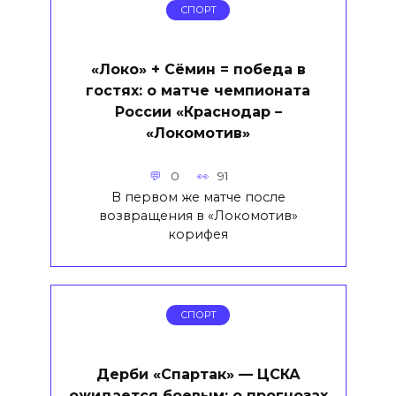
СПОРТ
«Локо» + Сёмин = победа в
гостях: о матче чемпионата
России «Краснодар –
«Локомотив»
0
91
В первом же матче после
возвращения в «Локомотив»
корифея
СПОРТ
Дерби «Спартак» — ЦСКА
ожидается боевым: о прогнозах