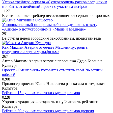
Утечка трейлера сериала «Суперкрошки» раскрывает, каким
мог быть отменённый проект с участием актёров
1
127
В сети появился трейлер несостоявшегося сериала о взрослых
Общество
Уполномоченный по правам ребенка удивилась ответу
«Алисы» о потустороннем в «Маше и Медведе»
2
91
Выступая перед городским заксобранием, представитель
Культура
Как Максим Аверин отмечает Масленицу: роль в
праздничной серии мультфильма
2
67
Актер Максим Аверин озвучил персонажа Дядю Барана в
Культура
Проект «Смешарики» готовится отметить свой 20-летний
юбилей
0
208
Продюсер проекта Юлия Николаева рассказала о том, какие
Культура
Рейтинг 15 лучших советских мультфильмов
0
228
Хорошая традиция – создавать и публиковать рейтинги
Культура
Рейтинг 30 лучших советских мультфильмов (версия