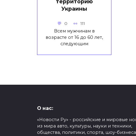
территорию
Украины
0
111
Всем мужчинам в
возрасте от 16 до 60 лет,
следующим
О нас:
«Новости Ру» - российские и мировые но
из мира авто, культуры, науки и техники,
общества, политики, спорта, шоу-бизнеса