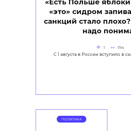
«Есть Польше яблоки 
«это» сидром запива
санкций стало плохо?
надо понима
1
194
С 1 августа в России вступило в с
ПОЛИТИКА