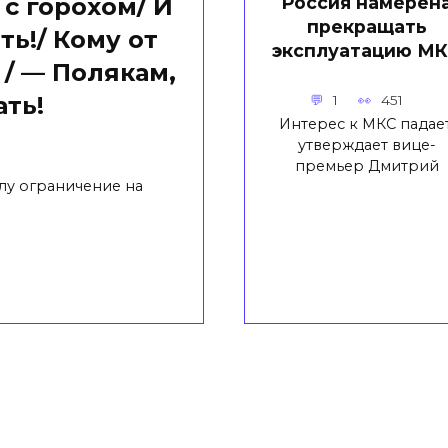
Россия намерен
с горохом/ И
прекращать
ть!/ Кому от
эксплуатацию М
 / — Полякам,
ть!
1
451
Интерес к МКС падает
утверждает вице-
премьер Дмитрий
илу ограничение на