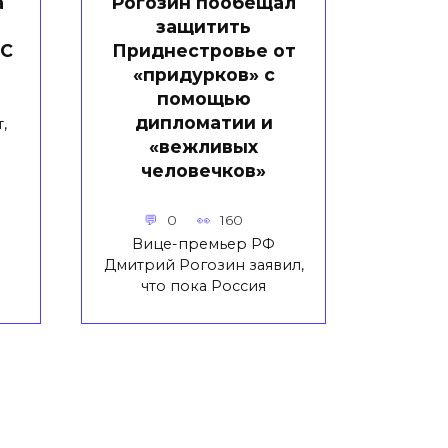
а
Рогозин пообещал
защитить
КС
Приднестровье от
«придурков» с
помощью
дипломатии и
,
«вежливых
человечков»
0
160
Вице-премьер РФ
Дмитрий Рогозин заявил,
что пока Россия