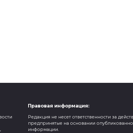
«Несгораемое» чу
 в молоке
от монаха Будды
 и «Домик в
или история одн
!
религиозной
мистификации
0
262
Правовая информация:
вости
Редакция не несет ответственности за действ
предпринятые на основании опубликованн
,
информации.