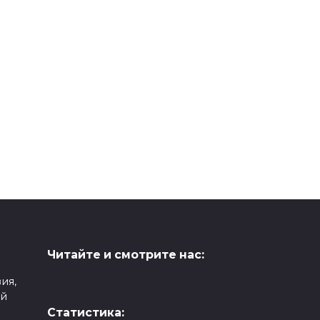
до
«ВОЛШЕБНЫЕ
,
СНЕЖИНКИ»:
ой
фотоработы к
празднику
Рождества (макро-
фото)
0
116
Читайте и смотрите нас:
ия,
ой
Статистика: