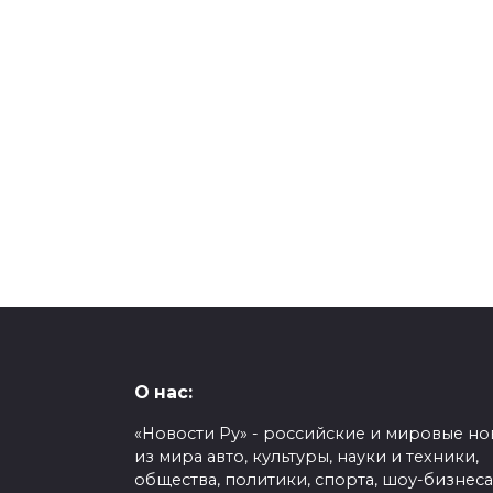
Внимание, ящур –
«Весёлый молочник»
деревне»
0
225
О нас:
«Новости Ру» - российские и мировые но
из мира авто, культуры, науки и техники,
общества, политики, спорта, шоу-бизнеса