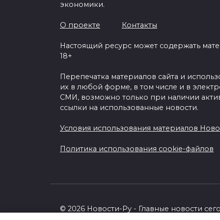
экономики.
ОБРАЗ ЖИЗНИ
О проекте
Контакты
Настоящий ресурс может содержать мат
18+
Спешите делать
добро: мечту
Перепечатка материалов сайта и исполь
больной девочки
их в любой форме, в том числе и в элект
исполняют люди со
СМИ, возможно только при наличии акти
всего мира
ссылки на использованные новости.
Условия использования материалов Ново
0
109
Политика использования cookie-файлов
© 2026 Новости-Ру - Главные новости сег