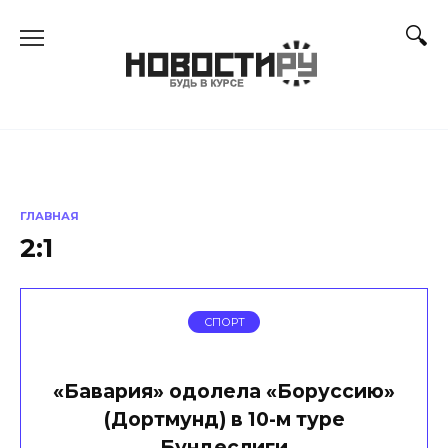
Перейти
к
содержанию
ГЛАВНАЯ
2:1
СПОРТ
«Бавария» одолела «Боруссию»
(Дортмунд) в 10-м туре
Бундеслиги