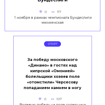
0
117
1 ноября в рамках чемпионата Бундеслиги
мюнхенская
СПОРТ
За победу московского
«Динамо» в гостях над
кипрской «Омонией»
болельщики хозяев поля
«отомстили» Черсесову
попаданием камнем в ногу
0
107
Волевую победу на поле соперника