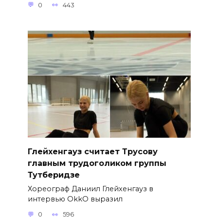
0
443
Глейхенгауз считает Трусову
главным трудоголиком группы
Тутберидзе
Хореограф Даниил Глейхенгауз в
интервью OkkO выразил
0
596