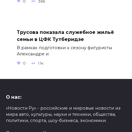
0
366
Трусова показала служебное жильё
семьи в ЦФК Тутберидзе
В рамках подготовки к сезону фигуристы
Александре и
0
1.1к.
О нас:
«Новости Ру» - российские и мировые новости из
мира авто, культуры, науки и техники, общества,
политики, спорта, шоу-бизнеса, экономики.