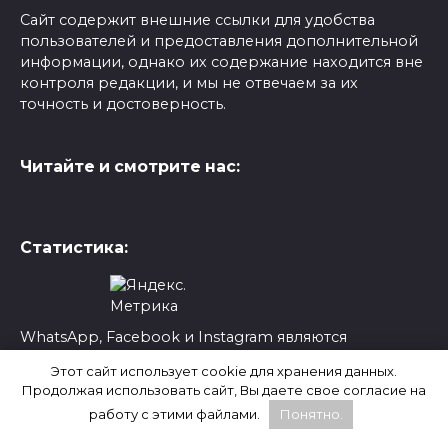
Сайт содержит внешние ссылки для удобства
пользователей и предоставления дополнительной
информации, однако их содержание находится вне
контроля редакции, и мы не отвечаем за их
точность и достоверность.
Читайте и смотрите нас:
Статистика:
WhatsApp, Facebook и Instagram являются
продуктами компании Meta, которая признана
Этот сайт использует cookie для хранения данных.
экстремистской и запрещена на территории
Продолжая использовать сайт, Вы даете свое согласие на
России.
работу с этими файлами.
Понятно.
Социальная сеть X (Twitter) заблокирована в России