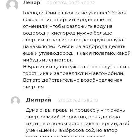
Ленар
20.01.2014, 00:32 в 00:32
Господи! Они в школах не учились? Закон
сохранения энергии вроде еще не
отменили! Чтобы разложить воду на
водород и кислород нужно больше
энергии, то количество, которую получат
на «выхлопе». А если из водорода делать
еще и углеводород… ( как я полагаю, какой
нибудь из спиртов)..
В Бразилии давно уже этанол получают из
тростника и заправляют им автомобили.
Вот это действительно возобновляемая
энергия
Дмитрий
21.01.2014, 21:13 в 21:13
Думаю, вы правы и процесс у них очень
энергоемкий. Вероятно, речь должна
идти не о новом источнике энергии, а об
уменьшении выбросов со2, но автор
статьи решил ‘повысить градус’.