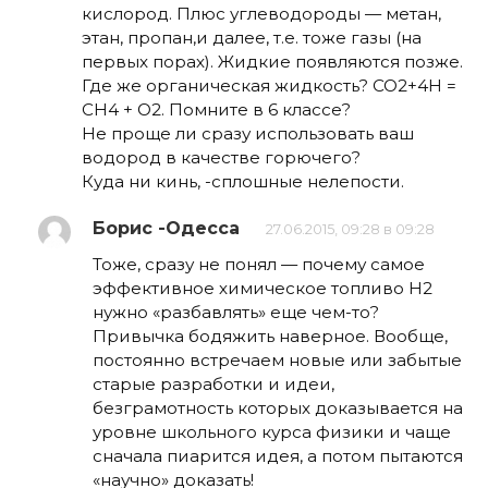
кислород. Плюс углеводороды — метан,
этан, пропан,и далее, т.е. тоже газы (на
первых порах). Жидкие появляются позже.
Где же органическая жидкость? СО2+4Н =
СН4 + О2. Помните в 6 классе?
Не проще ли сразу использовать ваш
водород в качестве горючего?
Куда ни кинь, -сплошные нелепости.
Борис -Одесса
27.06.2015, 09:28 в 09:28
Тоже, сразу не понял — почему самое
эффективное химическое топливо Н2
нужно «разбавлять» еще чем-то?
Привычка бодяжить наверное. Вообще,
постоянно встречаем новые или забытые
старые разработки и идеи,
безграмотность которых доказывается на
уровне школьного курса физики и чаще
сначала пиарится идея, а потом пытаются
«научно» доказать!