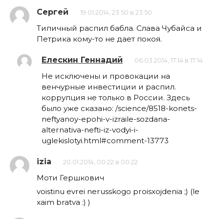
Сергей
19.01.2014, 23:50 в 23:50
Типичный распил бабла. Слава Чубайса и
Петрика кому-то не дает покоя.
Елескин Геннадий
06.03.2014, 17:14 в 17:14
Не исключены и провокации на
венчурные инвестиции и распил.
коррупция не только в России. Здесь
было уже сказано: /science/8518-konets-
neftyanoy-epohi-v-izraile-sozdana-
alternativa-nefti-iz-vodyi-i-
uglekislotyi.html#comment-13773
izia
20.01.2014, 00:22 в 00:22
Моти Гершкович
voistinu evrei nerusskogo proisxojdenia ;) (le
xaim bratva :) )