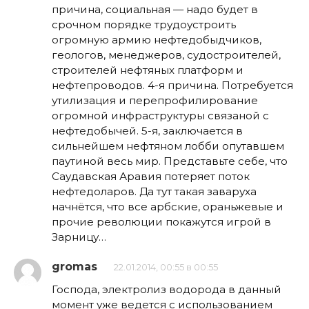
причина, социальная — надо будет в
срочном порядке трудоустроить
огромную армию нефтедобыдчиков,
геологов, менеджеров, судостроителей,
строителей нефтяных платформ и
нефтепроводов. 4-я причина. Потребуется
утилизация и перепрофилирование
огромной инфраструктуры связаной с
нефтедобычей. 5-я, заключается в
сильнейшем нефтяном лобби опутавшем
паутиной весь мир. Представьте себе, что
Саудавская Аравия потеряет поток
нефтедоларов. Да тут такая заваруха
начнётся, что все арбские, ораньжевые и
прочие революции покажутся игрой в
Зарницу…
gromas
22.01.2014, 00:55 в 00:55
Господа, электролиз водорода в данный
момент уже ведется с использованием