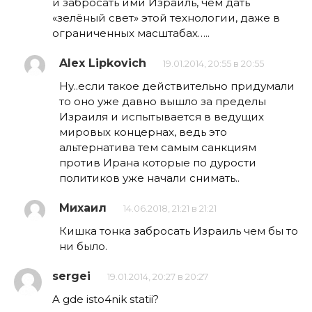
и забросать ими Израиль, чем дать
«зелёный свет» этой технологии, даже в
ограниченных масштабах…..
Alex Lipkovich
19.01.2014, 20:55 в 20:55
Ну..если такое действительно придумали
то оно уже давно вышло за пределы
Израиля и испытывается в ведущих
мировых концернах, ведь это
альтернатива тем самым санкциям
против Ирана которые по дурости
политиков уже начали снимать..
Михаил
14.06.2018, 21:21 в 21:21
Кишка тонка забросать Израиль чем бы то
ни было.
sergei
19.01.2014, 20:27 в 20:27
A gde isto4nik statii?