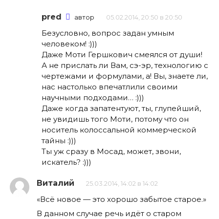
pred
автор
05.02.2014, 20:50 в 20:50
Безусловно, вопрос задан умным
человеком! :)))
Даже Моти Гершкович смеялся от души!
А не прислать ли Вам, сэ-эр, технологию с
чертежами и формулами, а! Вы, знаете ли,
нас настолько впечатлили своими
научными подходами… :)))
Даже когда запатентуют, ты, глупейший,
не увидишь того Моти, потому что он
носитель колоссальной коммерческой
тайны :)))
Ты уж сразу в Мосад, может, звони,
искатель? :)))
Виталий
25.03.2014, 14:02 в 14:02
«Всё новое — это хорошо забытое старое.»
В данном случае речь идёт о старом