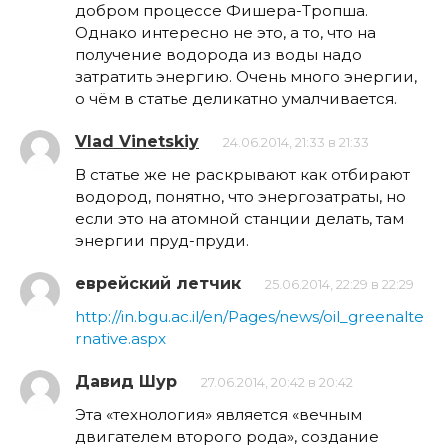
добром процессе Фишера-Тропша.
Однако интересно не это, а то, что на
получение водорода из воды надо
затратить энергию. Очень много энергии,
о чём в статье деликатно умалчивается.
Vlad Vinetskiy
24.06.2014, 21:33 в 21:33
В статье же не раскрывают как отбирают
водород, понятно, что энергозатраты, но
если это на атомной станции делать, там
энергии пруд-пруди.
еврейский летчик
25.06.2014, 22:29 в 22:29
http://in.bgu.ac.il/en/Pages/news/oil_greenalte
rnative.aspx
Давид Шур
27.06.2014, 20:42 в 20:42
Эта «технология» является «вечным
двигателем второго рода», создание