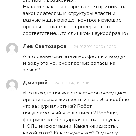
Ну такие законы разрешается принимать
законодателям.. И структуры власти и
разные надзирающе- контролирующие
органы — тщательно проверяют это
соответствие. Это слишком наукообразно?
Лев Светозаров
24.01.2014, 10:10 в 10:10
А что разве сжигать атмосферный воздух
и воду это неисчерпаемые запасы на
земле?
Дмитрий
24.01.2014, 11:11 в 11:11
«Но выходе получаются «энергонесущие»
органическая жидкость и газ.» Это вообще
что за журналистика? Робот
полуграмотный что ли писал? Вообще,
феерически бездарная статья, несущая
НОЛЬ информации. Какая «жидкость»,
какой «газ»? Какие «ученые»? Эту туфту