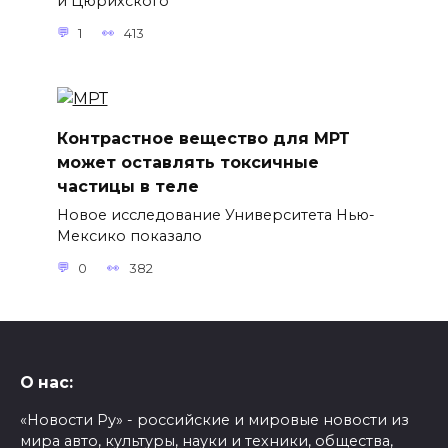
и Цюрихского
1
413
Контрастное вещество для МРТ
может оставлять токсичные
частицы в теле
Новое исследование Университета Нью-
Мексико показало
0
382
О нас:
«Новости Ру» - российские и мировые новости из
мира авто, культуры, науки и техники, общества,