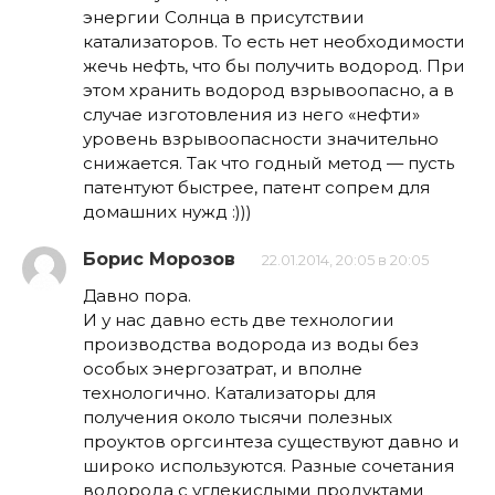
энергии Солнца в присутствии
катализаторов. То есть нет необходимости
жечь нефть, что бы получить водород. При
этом хранить водород взрывоопасно, а в
случае изготовления из него «нефти»
уровень взрывоопасности значительно
снижается. Так что годный метод — пусть
патентуют быстрее, патент сопрем для
домашних нужд :)))
Борис Морозов
22.01.2014, 20:05 в 20:05
Давно пора.
И у нас давно есть две технологии
производства водорода из воды без
особых энергозатрат, и вполне
технологично. Катализаторы для
получения около тысячи полезных
проуктов оргсинтеза существуют давно и
широко используются. Разные сочетания
водорода с углекислыми продуктами