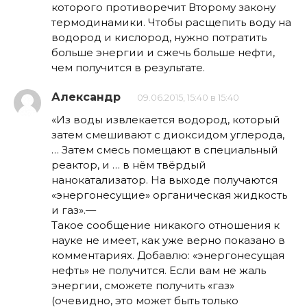
которого противоречит Второму закону
термодинамики. Чтобы расщепить воду на
водород и кислород, нужно потратить
больше энергии и сжечь больше нефти,
чем получится в результате.
Александр
09.06.2015, 15:40 в 15:40
«Из воды извлекается водород, который
затем смешивают с диоксидом углерода,
… Затем смесь помещают в специальный
реактор, и … в нём твёрдый
нанокатализатор. На выходе получаются
«энергонесущие» органическая жидкость
и газ».—
Такое сообщение никакого отношения к
науке не имеет, как уже верно показано в
комментариях. Добавлю: «энергонесущая
нефть» не получится. Если вам не жаль
энергии, сможете получить «газ»
(очевидно, это может быть только