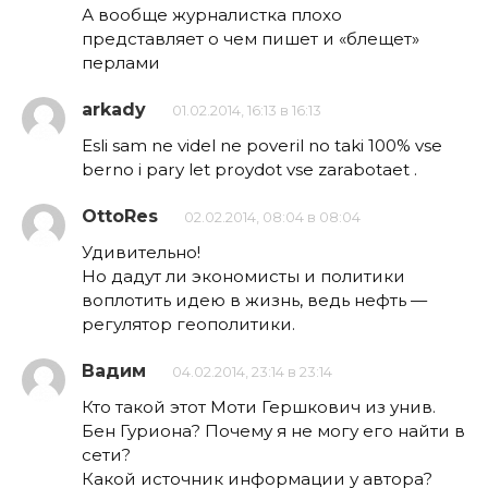
А вообще журналистка плохо
представляет о чем пишет и «блещет»
перлами
arkady
01.02.2014, 16:13 в 16:13
Esli sam ne videl ne poveril no taki 100% vse
berno i pary let proydot vse zarabotaet .
OttoRes
02.02.2014, 08:04 в 08:04
Удивительно!
Но дадут ли экономисты и политики
воплотить идею в жизнь, ведь нефть —
регулятор геополитики.
Вадим
04.02.2014, 23:14 в 23:14
Кто такой этот Моти Гершкович из унив.
Бен Гуриона? Почему я не могу его найти в
сети?
Какой источник информации у автора?