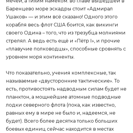
мечей, а тихим намёком: во главе вышедшей в
Баренцево море эскадры стоит «Адмирал
Ушаков» — и этим всё сказано! Одного этого
корабля весь флот США боится, как викинги
своего Одина – того, что из трезубца молниями
стрелял. А ведь есть ещё и «Пётр I», и прочие
«плавучие полководцы», способные сровнять с
уровнем моря континенты.
Что показательно, учения комплексные, так
называемые «двусторонние тактические». То
есть, противостоять надводным силам будет не
планктон, а мощнейшие атомные подводные
лодки северного флота (пока, как известно,
равных ему в мире не было и, надеемся, не
будет). Всего более десятка только больших
боевых единиц сейчас находится в местах