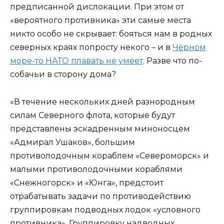
предписанной дислокации. При этом от
«вероятного противника» эти самые места
никто особо не скрывает: бояться нам в родных
северных краях попросту некого – и в
Чёрном
море-то НАТО плавать не умеет
. Разве что по-
собачьи в сторону дома?
«В течение нескольких дней разнородным
силам Северного флота, которые будут
представлены эскадренным миноносцем
«Адмирал Ушаков», большим
противолодочным кораблем «Североморск» и
малыми противолодочными кораблями
«Снежногорск» и «Юнга», предстоит
отрабатывать задачи по противодействию
группировкам подводных лодок «условного
противника». Группировку надводных