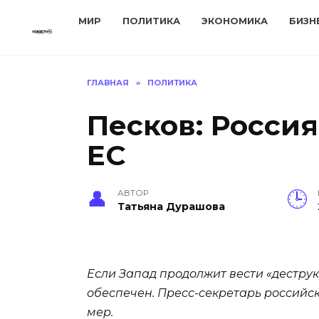
Перейти
МИР
ПОЛИТИКА
ЭКОНОМИКА
БИЗН
к
содержанию
ГЛАВНАЯ
»
ПОЛИТИКА
Песков: Россия
ЕС
АВТОР
Татьяна Дурашова
Если Запад продолжит вести «деструк
обеспечен. Пресс-секретарь российс
мер.