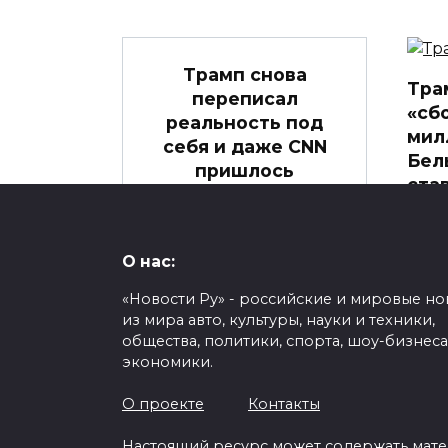
Трамп снова
Тра
переписал
«сб
реальность под
мил
себя и даже CNN
Бел
пришлось
ста
оправдываться
дип
Дональд Трамп объявил,
Госу
что его якобы
Дона
О нас:
поддерживают 100%
неож
«Новости Ру» - российские и мировые но
0
из мира авто, культуры, науки и техники,
0
286
общества, политики, спорта, шоу-бизнеса
экономики.
О проекте
Контакты
Настоящий ресурс может содержать мат