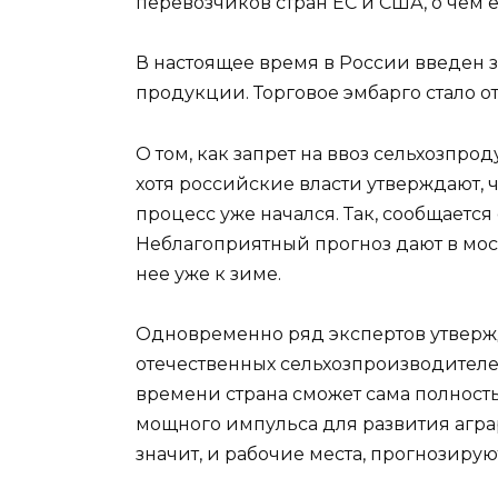
перевозчиков стран ЕС и США, о че
В настоящее время в России введен з
продукции. Торговое эмбарго стало о
О том, как запрет на ввоз сельхозпр
хотя российские власти утверждают, ч
процесс уже начался. Так, сообщается
Неблагоприятный прогноз дают в мос
нее уже к зиме.
Одновременно ряд экспертов утвержд
отечественных сельхозпроизводителей
времени страна сможет сама полност
мощного импульса для развития аграр
значит, и рабочие места, прогнозиру