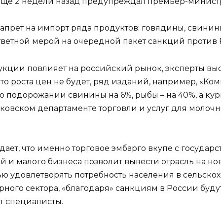
м еще 2 недели назад предупреждал премьер-минис
апрет на импорт ряда продуктов: говядины, свинин
тветной мерой на очередной пакет санкций против 
одукции повлияет на российский рынок, эксперты вы
то роста цен не будет, ряд изданий, например, «Комм
 о подорожании свинины на 6%, рыбы – на 40%, а кур
ковском департаменте торговли и услуг для молочн
ает, что именно торговое эмбарго вкупе с госуда
 и малого бизнеса позволит вывести отрасль на нов
ью удовлетворять потребность населения в сельск
ного сектора, «благодаря» санкциям в России будут
ют специалисты.