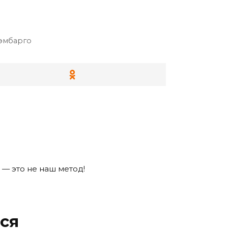
эмбарго
 — это не наш метод!
ся