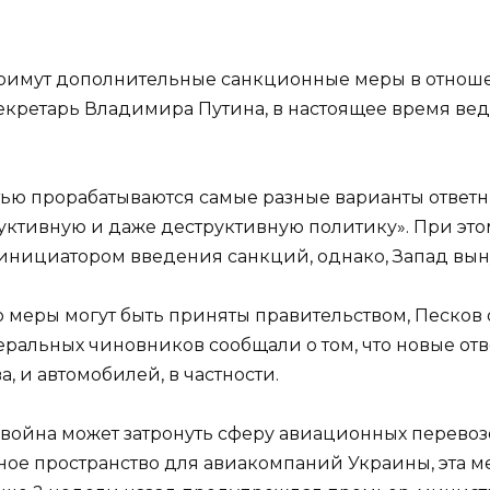
 примут дополнительные санкционные меры в отноше
секретарь Владимира Путина, в настоящее время веде
тью прорабатываются самые разные варианты ответны
ктивную и даже деструктивную политику». При этом
 инициатором введения санкций, однако, Запад выну
 меры могут быть приняты правительством, Песков 
ральных чиновников сообщали о том, что новые отв
 и автомобилей, в частности.
война может затронуть сферу авиационных перевозок
ное пространство для авиакомпаний Украины, эта м