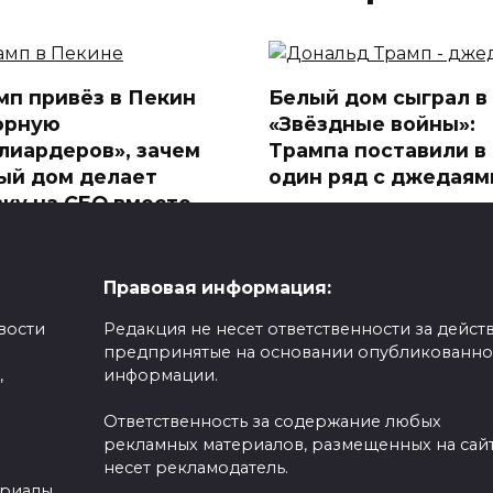
мп привёз в Пекин
Белый дом сыграл в
орную
«Звёздные войны»:
лиардеров», зачем
Трампа поставили в
ый дом делает
один ряд с джедаям
вку на CEO вместо
Белый дом в День «Звёзд
ломатов
войн» опубликовал коро
дарственный визит
0
490
льда Трампа в Китай
Правовая информация:
иданно
вости
Редакция не несет ответственности за действ
396
предпринятые на основании опубликованн
,
информации.
Ответственность за содержание любых
рекламных материалов, размещенных на сайт
несет рекламодатель.
ериалы