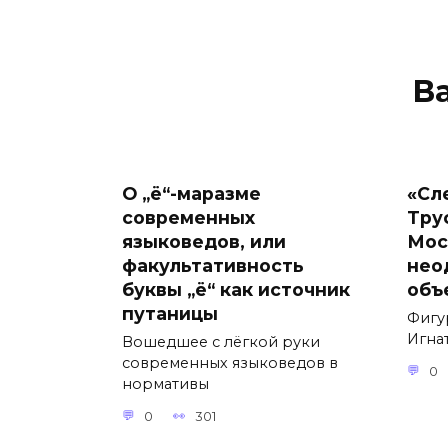
В
О „ё“-маразме
«Сл
современных
Тру
языковедов, или
Мос
факультативность
нео
буквы „ё“ как источник
объ
путаницы
Фигу
Игнат
Вошедшее с лёгкой руки
современных языковедов в
0
нормативы
0
301