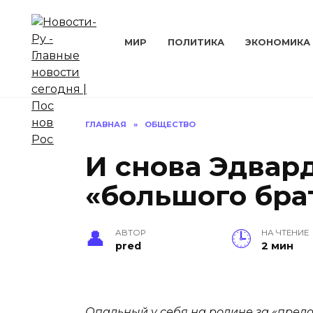
Перейти
к
содержанию
МИР
ПОЛИТИКА
ЭКОНОМИКА
ГЛАВНАЯ
»
ОБЩЕСТВО
И снова Эдвар
«большого бра
АВТОР
НА ЧТЕНИЕ
pred
2 мин
Опальный у себя на родине за «пред