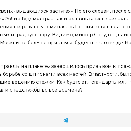
воих «выдающихся заслугах». По его словам, после
«Робин Гудом» стран так и не попыталась свернуть
ления ни разу не упоминалась Россия, хотя в плане 
м» изрядную фору. Видимо, мистер Сноуден, наигр
з Москвы, то больше прятаться будет просто негде. Н
правды на планете» завершилось призывом к граж
 борьбе со шпионами всех мастей. В частности, бы
щие ведению слежки. Как будто эти стандарты или 
али спецслужбы во все времена?