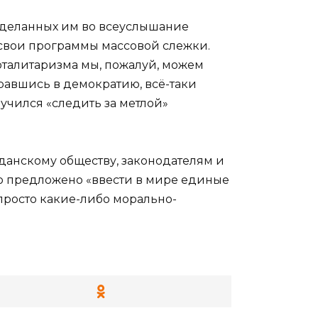
 сделанных им во всеуслышание
 свои программы массовой слежки.
тоталитаризма мы, пожалуй, можем
авшись в демократию, всё-таки
аучился «следить за метлой»
данскому обществу, законодателям и
ло предложено «ввести в мире единые
просто какие-либо морально-