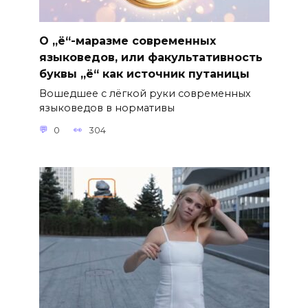
О „ё“-маразме современных
языковедов, или факультативность
буквы „ё“ как источник путаницы
Вошедшее с лёгкой руки современных
языковедов в нормативы
0
304