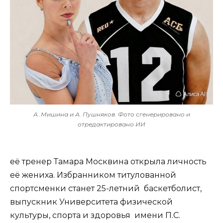
А..Мишина и А. Пушняков. Фото сгенерировано и
отредактировано ИИ
её тренер Тамара Москвина открыла личность
её жениха. Избранником титулованной
спортсменки станет 25-летний баскетболист,
выпускник Университета физической
культуры, спорта и здоровья имени П.С.