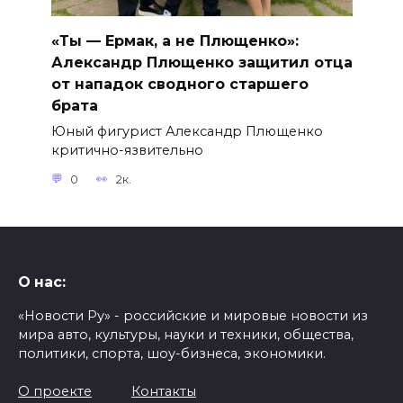
«Ты — Ермак, а не Плющенко»:
Александр Плющенко защитил отца
от нападок сводного старшего
брата
Юный фигурист Александр Плющенко
критично-язвительно
0
2к.
О нас:
«Новости Ру» - российские и мировые новости из
мира авто, культуры, науки и техники, общества,
политики, спорта, шоу-бизнеса, экономики.
О проекте
Контакты