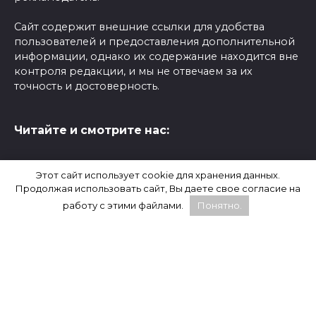
Сайт содержит внешние ссылки для удобства
пользователей и предоставления дополнительной
информации, однако их содержание находится вне
контроля редакции, и мы не отвечаем за их
точность и достоверность.
Читайте и смотрите нас:
Этот сайт использует cookie для хранения данных.
Статистика:
Продолжая использовать сайт, Вы даете свое согласие на
работу с этими файлами.
Понятно.
WhatsApp, Facebook и Instagram являются
продуктами компании Meta, которая признана
экстремистской и запрещена на территории
России.