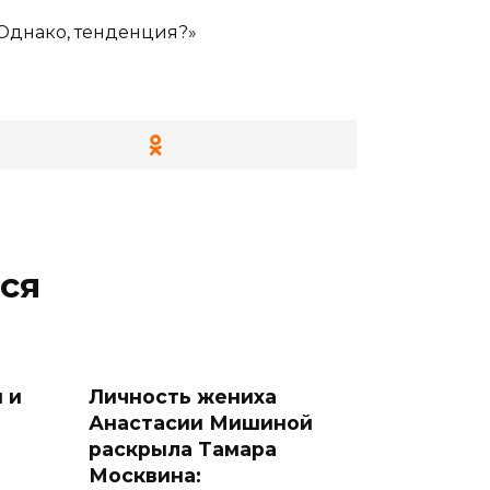
«Однако, тенденция?»
ся
 и
Личность жениха
Анастасии Мишиной
раскрыла Тамара
Москвина: