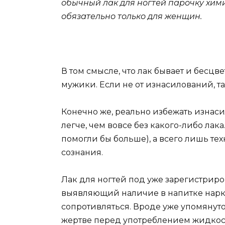
обычный лак для ногтей парочку хими
обязательно только для женщин.
В том смысле, что лак бывает и бесцв
мужики. Если не от изнасилований, та
Конечно же, реально избежать изнас
легче, чем вовсе без какого-либо ла
помогли бы больше), а всего лишь те
сознания.
Лак для ногтей под уже зарегистрир
выявляющий наличие в напитке нарко
сопротивляться. Вроде уже упомянутог
жертве перед употреблением жидкост