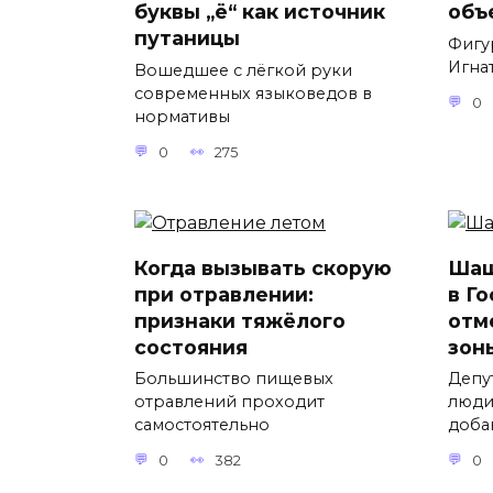
буквы „ё“ как источник
объ
путаницы
Фигу
Игнат
Вошедшее с лёгкой руки
современных языковедов в
0
нормативы
0
275
Когда вызывать скорую
Шаш
при отравлении:
в Г
признаки тяжёлого
отм
состояния
зон
Большинство пищевых
Депу
отравлений проходит
люди
самостоятельно
доба
0
382
0