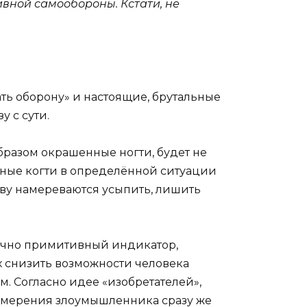
ивной самообороны. Кстати, не
жать оборону» и настоящие, брутальные
 с сути.
разом окрашенные ногти, будет не
линые когти в определённой ситуации
тву намереваются усыпить, лишить
точно примитивный индикатор,
 снизить возможности человека
м. Согласно идее «изобретателей»,
намерения злоумышленника сразу же