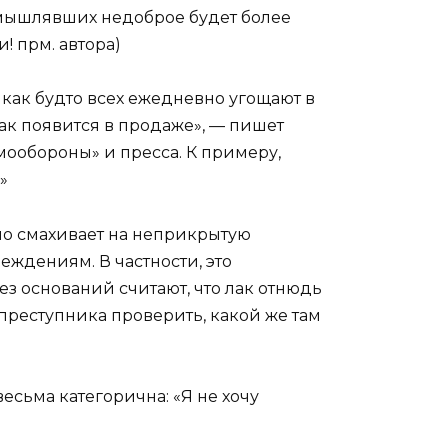
замышлявших недоброе будет более
! прм. автора)
 как будто всех ежедневно угощают в
лак появится в продаже», — пишет
мообороны» и пресса. К примеру,
»
ьно смахивает на неприкрытую
беждениям. В частности, это
 оснований считают, что лак отнюдь
преступника проверить, какой же там
есьма категорична: «Я не хочу