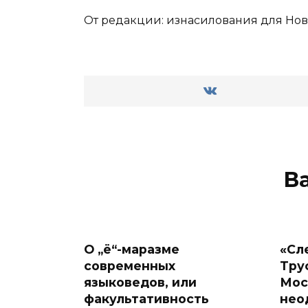
От редакции: изнасилования для Нов
В
О „ё“-маразме
«Сл
современных
Тру
языковедов, или
Мос
факультативность
нео