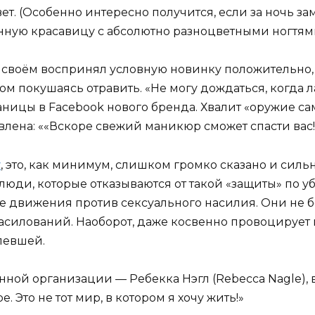
вет. (Особенно интересно получится, если за ночь 
нную красавицу с абсолютно разноцветными ногтями
е своём воспринял условную новинку положительно,
этом покушаясь отравить. «Не могу дождаться, когда 
ницы в Facebook нового бренда. Хвалит «оружие са
лавлена: ««Вскоре свежий маникюр сможет спасти вас!
у
, это, как минимум, слишком громко сказано и сил
 люди, которые отказываются от такой «защиты» по у
вижения против сексуального насилия. Они не без
силований. Наоборот, даже косвенно провоцирует 
певшей.
ной организации — Ребекка Нэгл (Rebecca Nagle), в
. Это не тот мир, в котором я хочу жить!»