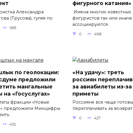
ект
фигурного катания»
ристка Александра
Имена многих известных
ова (Трусова), гуляя по
фигуристов так или иначе
ассоциируются
569
0
468
лык по геолокации:
«На удачу»: треть
осдуме предложили
россиян переплачив
етить мангальные
за авиабилеты из-за
ы на «Госуслугах»
приметы
таты фракции «Новые
Россияне все чаще готов
» предложили Минцифры
переплачивать за возвра
вить
0
427
452