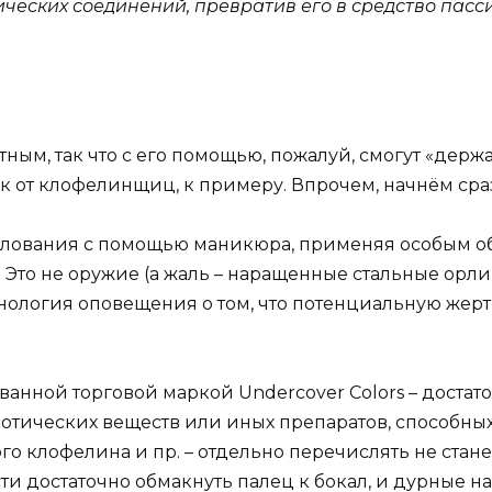
ческих соединений, превратив его в средство пасс
етным, так что с его помощью, пожалуй, смогут «дер
к от клофелинщиц, к примеру. Впрочем, начнём сразу
илования с помощью маникюра, применяя особым об
ка. Это не оружие (а жаль – наращенные стальные ор
хнология оповещения о том, что потенциальную жер
ованной торговой маркой Undercover Colors – доста
тических веществ или иных препаратов, способных
о клофелина и пр. – отдельно перечислять не стане
и достаточно обмакнуть палец к бокал, и дурные 