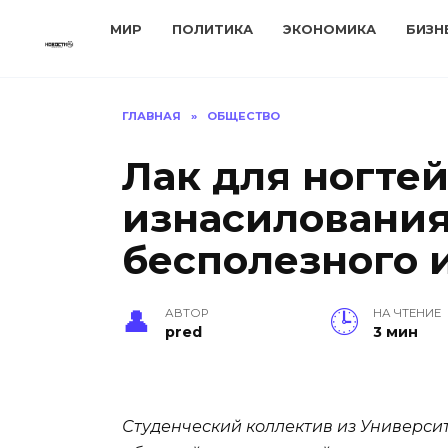
Перейти
МИР
ПОЛИТИКА
ЭКОНОМИКА
БИЗН
к
содержанию
ГЛАВНАЯ
»
ОБЩЕСТВО
Лак для ногтей
изнасилования
бесполезного 
АВТОР
НА ЧТЕНИЕ
pred
3 мин
Студенческий коллектив из Универси