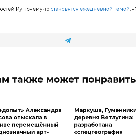
остей Ру почему-то
становятся ежедневной темой
. 
ам также может понравить
едопыт» Александра
Маркуша, Гуменники
сова отыскала в
деревня Ветлугина:
кве перемещённый
разработана
днозначный арт-
«спецгеография