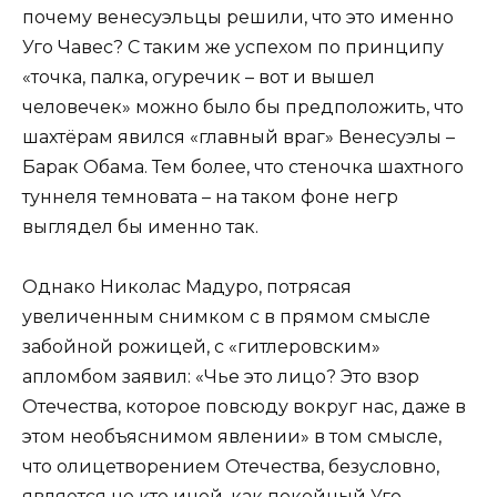
почему венесуэльцы решили, что это именно
Уго Чавес? С таким же успехом по принципу
«точка, палка, огуречик – вот и вышел
человечек» можно было бы предположить, что
шахтёрам явился «главный враг» Венесуэлы –
Барак Обама. Тем более, что стеночка шахтного
туннеля темновата – на таком фоне негр
выглядел бы именно так.
Однако Николас Мадуро, потрясая
увеличенным снимком с в прямом смысле
забойной рожицей, с «гитлеровским»
апломбом заявил: «Чье это лицо? Это взор
Отечества, которое повсюду вокруг нас, даже в
этом необъяснимом явлении» в том смысле,
что олицетворением Отечества, безусловно,
является не кто иной, как покойный Уго.