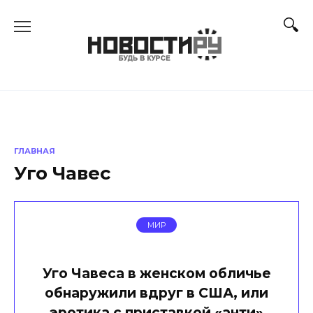
Перейти
к
содержанию
ГЛАВНАЯ
Уго Чавес
МИР
Уго Чавеса в женском обличье
обнаружили вдруг в США, или
эротика с приставкой «анти»