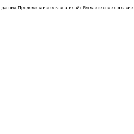
предпринятые на основании опубликованн
я данных. Продолжая использовать сайт, Вы даете свое согласие
,
информации.
Ответственность за содержание любых
рекламных материалов, размещенных на сайт
несет рекламодатель.
ериалы
Сайт содержит внешние ссылки для удобств
пользователей и предоставления
зование
дополнительной информации, однако их
ронных
содержание находится вне контроля редакц
вной
и мы не отвечаем за их точность и
достоверность.
сти Ру