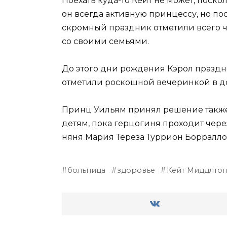
Поехать куда-то Кейт не может, поск
он всегда активную принцессу, но по
скромный праздник отметили всего че
со своими семьями.
До этого дни рождения Кэрол праздн
отметили роскошной вечеринкой в до
Принц Уильям принял решение также в
детям, пока герцогиня проходит через
няня Мария Тереза Туррион Борралло
больница
здоровье
Кейт Миддлто