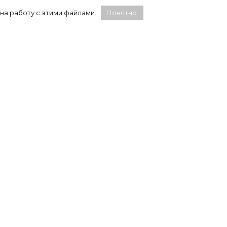
ой
 на работу с этими файлами.
Понятно.
Статистика:
е,
WhatsApp, Facebook и Instagram являются
продуктами компании Meta, которая признана
а
экстремистской и запрещена на территории
России.
ии,
Социальная сеть X (Twitter) заблокирована в
России согласно решению Генеральной
прокуратуры от 24 февраля 2022 года.