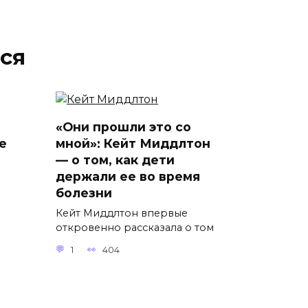
ся
«Они прошли это со
е
мной»: Кейт Миддлтон
— о том, как дети
держали ее во время
болезни
Кейт Миддлтон впервые
откровенно рассказала о том
1
404