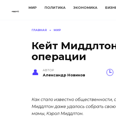
Перейти
МИР
ПОЛИТИКА
ЭКОНОМИКА
БИЗН
к
содержанию
ГЛАВНАЯ
»
МИР
Кейт Миддлтон
операции
АВТОР
Александр Новиков
Как стало известно общественности,
Миддлтон даже удалось собрать свою
мамы, Кэрол Миддлтон.