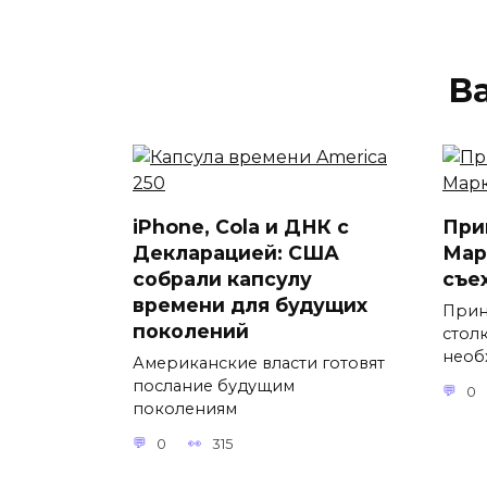
В
iPhone, Cola и ДНК с
При
Декларацией: США
Мар
собрали капсулу
съе
времени для будущих
Прин
поколений
стол
необ
Американские власти готовят
послание будущим
0
поколениям
0
315