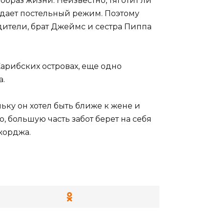
браз жизни. Неизвестно, тяготит ли
юдает постельный режим. Поэтому
дители, брат Джеймс и сестра Пиппа
арибских островах, еще одно
а.
ьку он хотел быть ближе к жене и
, большую часть забот берет на себя
жорджа.