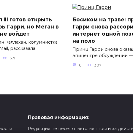
 III готов открыть
Босиком на траве: п
рь Гарри, но Меган в
Гарри снова рассор
 не войдет
интернет одной поз
на поло
н Каллахан, колумнистка
 Mail, рассказала
Принц Гарри снова оказа
эпицентре обсуждений —
371
0
307
Правовая информация:
вости
Редакция не несет ответственности за действ