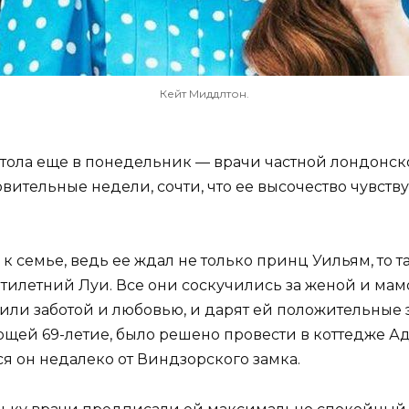
Кейт Миддлтон.
тола еще в понедельник — врачи частной лондонск
вительные недели, сочти, что ее высочество чувству
 к семье, ведь ее ждал не только принц Уильям, то
илетний Луи. Все они соскучились за женой и мамо
или заботой и любовью, и дарят ей положительные 
щей 69-летие, было решено провести в коттедже Ад
ся он недалеко от Виндзорского замка.