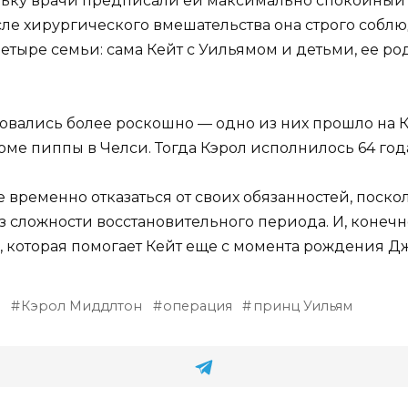
ольку врачи предписали ей максимально спокойный о
сле хирургического вмешательства она строго собл
тыре семьи: сама Кейт с Уильямом и детьми, ее ро
овались более роскошно — одно из них прошло на К
ме пиппы в Челси. Тогда Кэрол исполнилось 64 год
ременно отказаться от своих обязанностей, поскол
 сложности восстановительного периода. И, конечно
, которая помогает Кейт еще с момента рождения Д
н
Кэрол Миддлтон
операция
принц Уильям