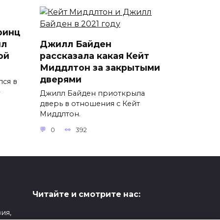
ринц
ил
Джилл Байден
ой
рассказала какая Кейт
Миддлтон за закрытыми
дверями
лся в
Джилл Байден приоткрыла
дверь в отношения с Кейт
Миддлтон.
0
392
Читайте и смотрите нас:
ия,