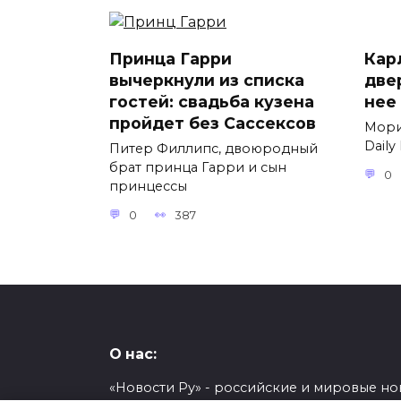
Принца Гарри
Карл
вычеркнули из списка
две
гостей: свадьба кузена
нее
пройдет без Сассексов
Мори
Daily
Питер Филлипс, двоюродный
брат принца Гарри и сын
0
принцессы
0
387
О нас:
«Новости Ру» - российские и мировые но