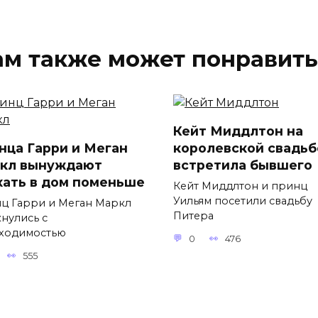
ам также может понравить
Кейт Миддлтон на
нца Гарри и Меган
королевской свадьб
кл вынуждают
встретила бывшего
хать в дом поменьше
Кейт Миддлтон и принц
Уильям посетили свадьбу
ц Гарри и Меган Маркл
Питера
кнулись с
ходимостью
0
476
555