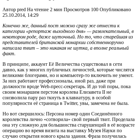
Автор
pred
На чтение
2 мин
Просмотров
100
Опубликовано
25.10.2014, 14:29
Конечно же, данный пост можно сразу же отнести к
категории «репортаж выходного дня» — развлекательный, в
некотором роде, даже шуточный. Но то, что старейшая из
представителей британской монархии собственноручно
написала твит – это никакая не шутка, а вполне реальный
факт.
В принципе, аккаунт Её Величества существовал в сети
давно, как у многих публичных личностей, которые числятся
великими блогерами, но и компьютер-то включить не умеют.
За них работают профессионалы, иной раз, даже при
должности вроде Web-пресс-секретарь. И до той поры, пока
своим монаршим перстом королева Елизавета II не
соизволила пару раз ткнуть в клавиатуру, в особой
популярности её страница в Twitter, увы, замечена не была.
Но вот свершилось: Персона номер один Соединённого
королевства лично «сотворила» свой первый твит. Проделала
она эту сложную для большинства старушенций в её возрасте
операцию во время визита на выставку Музея Науки по
случаю открытия нового крыла здания. Фраза получилась