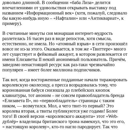
довольно длинной. В сообщении «баба Лиза» делится
впечатлениями от удовольствия открывать выставку под
названием «Информационный век» (хотя, пожалуй, следовало
бы какую-нибудь иную – «Нафталин» или «Антиквариат», к
примеру).
В считанные минуты сия монаршая интернет-мудрость
разлетелась 16 тысяч раз в виде репостов, хотя смысла,
естественно, не имела. Но «атомный взрыв» в сети произошёл
вовсе не из-за этого. Оказывается, в том же «Твиттере» много
лет существует и фейковый аккаунт, в котором развлекается от
имени Елизаветы II некий анонимный пользователь. Причём,
заведомо ненастоящий ресурс как раз-таки чрезвычайно
популярен – имеет более миллиона подписчиков.
Так вот, когда восторженные подданные начали тиражировать
королевскую околесицу, а пресса возрадовалась тому, что
коронованная бабуся снизошла до плебейских кнопок
клавиатуры, тот аноним – не совсем правообладатель бренда
«Елизавета II», но «первообладатель» страницы с таким
ником, — возмутился. Мол, а чего твит-то первый? Это
королева вторая, а твиты публикуются уже годами! Более
того! В своей версии «королевского аккаунта» этот «Web-
дублёр» владелицы британского трона намекнул, что это его,
« настоящую королеву», кто-то нагло пародирует. Так что