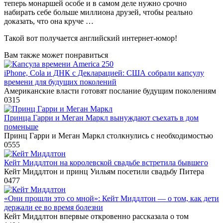
теперь монаршей особе и в самом деле нужно срочно
набирать себе больше миллиона друзей, чтобы реально
доказать, что она круче …
Такой вот получается английский интернет-юмор!
Вам также может понравиться
iPhone, Cola и ДНК с Декларацией: США собрали капсулу
времени для будущих поколений
Американские власти готовят послание будущим поколениям
0
315
Принца Гарри и Меган Маркл вынуждают съехать в дом
поменьше
Принц Гарри и Меган Маркл столкнулись с необходимостью
0
555
Кейт Миддлтон на королевской свадьбе встретила бывшего
Кейт Миддлтон и принц Уильям посетили свадьбу Питера
0
477
«Они прошли это со мной»: Кейт Миддлтон — о том, как дети
держали ее во время болезни
Кейт Миддлтон впервые откровенно рассказала о том