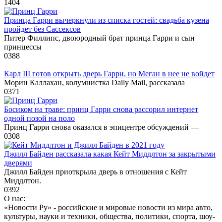
1
404
Принца Гарри вычеркнули из списка гостей: свадьба кузена
пройдет без Сассексов
Питер Филлипс, двоюродный брат принца Гарри и сын
принцессы
0
388
Карл III готов открыть дверь Гарри, но Меган в нее не войдет
Морин Каллахан, колумнистка Daily Mail, рассказала
0
371
Босиком на траве: принц Гарри снова рассорил интернет
одной позой на поло
Принц Гарри снова оказался в эпицентре обсуждений —
0
308
Джилл Байден рассказала какая Кейт Миддлтон за закрытыми
дверями
Джилл Байден приоткрыла дверь в отношения с Кейт
Миддлтон.
0
392
О нас:
«Новости Ру» - российские и мировые новости из мира авто,
культуры, науки и техники, общества, политики, спорта, шоу-