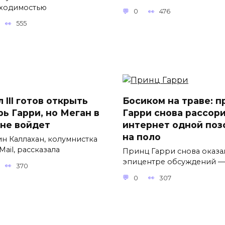
ходимостью
0
476
555
 III готов открыть
Босиком на траве: п
рь Гарри, но Меган в
Гарри снова рассор
 не войдет
интернет одной поз
на поло
н Каллахан, колумнистка
 Mail, рассказала
Принц Гарри снова оказа
эпицентре обсуждений —
370
0
307