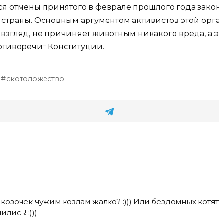
ся отмены принятого в феврале прошлого года зако
страны. Основным аргументом активистов этой орга
х взгляд, не причиняет животным никакого вреда, а
ротиворечит Конституции.
скотоложество
их козочек чужим козлам жалко? :))) Или бездомных котя
лись! :)))