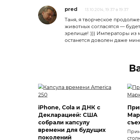
pred
13.10.2014, 19:37 в 19:37
Таня, я творческое продолже
животных согласятся — будет
зрелище! :))) Императоры из 
останется доволен даже минис
В
iPhone, Cola и ДНК с
При
Декларацией: США
Мар
собрали капсулу
съе
времени для будущих
Прин
поколений
стол