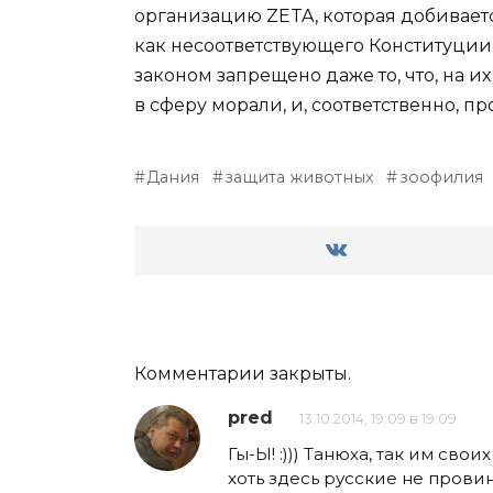
организацию ZETA, которая добивает
как несоответствующего Конституции 
законом запрещено даже то, что, на и
в сферу морали, и, соответственно, п
Дания
защита животных
зоофилия
Комментарии закрыты.
pred
13.10.2014, 19:09 в 19:09
Гы-Ы! :))) Танюха, так им сво
хоть здесь русские не провини