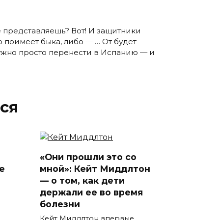
е представляешь? Вот! И защитники
 поимеет быка, либо — … От будет
о нужно просто перенести в Испанию — и
ся
«Они прошли это со
е
мной»: Кейт Миддлтон
— о том, как дети
держали ее во время
болезни
Кейт Миддлтон впервые