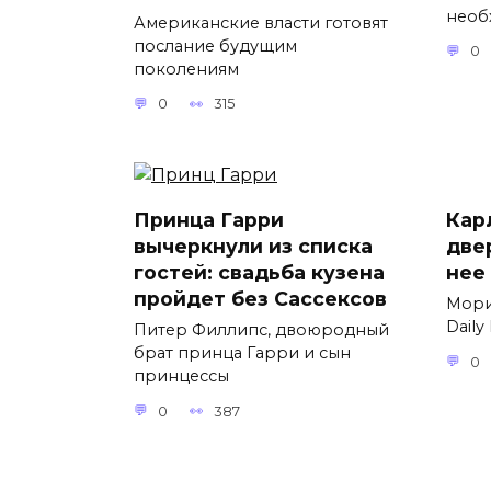
необ
Американские власти готовят
послание будущим
0
поколениям
0
315
Принца Гарри
Карл
вычеркнули из списка
две
гостей: свадьба кузена
нее
пройдет без Сассексов
Мори
Daily
Питер Филлипс, двоюродный
брат принца Гарри и сын
0
принцессы
0
387