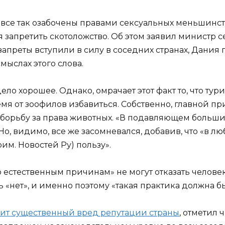
е все так озабочены правами сексуальных меньшинств
 запретить скотоложство. Об этом заявил министр с
 запреты вступили в силу в соседних странах, Дани
мыслах этого слова.
 дело хорошее. Однако, омрачает этот факт то, что т
емя от зоофилов избавиться. Собственно, главной 
ь, борьбу за права животных. «В подавляющем больши
о, видимо, все же засомневался, добавив, что «в 
рим. Новостей Ру) пользу».
естественным причинам» не могут отказать человеку
ь «нет», и именно поэтому «такая практика должна б
ит существенный вред репутации страны
, отметил 