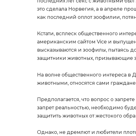
последних лет секс с животными был 
это сделала Норвегия, а в апреле про
как последний оплот зоофилии, потян
Кстати, всплеск общественного интер
американским сайтом Vice и выпущенн
высказываются и зоофилы, пытаясь до
защитники животных, призывающие з
На волне общественного интереса в Да
животными, относятся сами граждане.
Предполагается, что вопрос о запрете
запрет реальностью, необходимо буд
защитить животных от жестокого обр
Однако, не дремлют и любители плотс