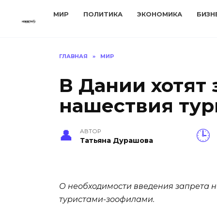
Перейти
МИР
ПОЛИТИКА
ЭКОНОМИКА
БИЗН
к
содержанию
ГЛАВНАЯ
»
МИР
В Дании хотят 
нашествия тури
АВТОР
Татьяна Дурашова
О необходимости введения запрета н
туристами-зоофилами.