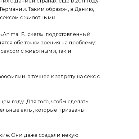
х с Данией странах: еще в 2011 году
 Германии. Таким образом, в Данию,
 сексом с животными.
«Animal F…ckers», подготовленный
ятся обе точки зрения на проблему:
 сексом с животными, так и
оофилии, а точнее к запрету на секс с
ем году. Для того, чтобы сделать
ельные акты, которые призваны
ские. Они даже создали некую