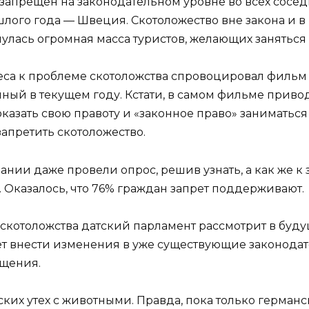
запрещен на законодательном уровне во всех соседни
шлого года — Швеция. Скотоложество вне закона и в
улась огромная масса туристов, желающих заняться
еса к проблеме скотоложства спровоцировал фильм 
ый в текущем году. Кстати, в самом фильме привод
казать свою правоту и «законное право» заниматься
апретить скотоложество.
нии даже провели опрос, решив узнать, а как же к з
 Оказалось, что 76% граждан запрет поддерживают.
 скотоложства датский парламент рассмотрит в будущ
ет внести изменения в уже существующие законодат
ащения.
ких утех с животными. Правда, пока только герман