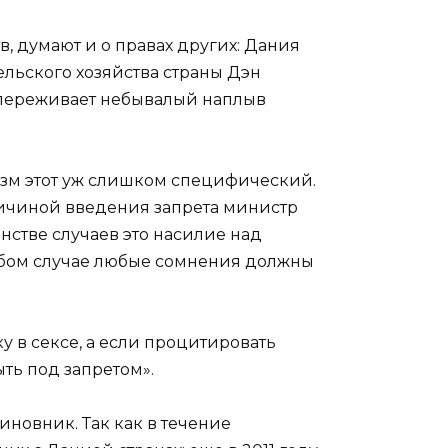
, думают и о правах других: Дания
ельского хозяйства страны Дэн
я переживает небывалый наплыв
уризм этот уж слишком специфический.
причиной введения запрета министр
нстве случаев это насилие над
любом случае любые сомнения должны
 в сексе, а если процитировать
ыть под запретом».
чиновник. Так как в течение