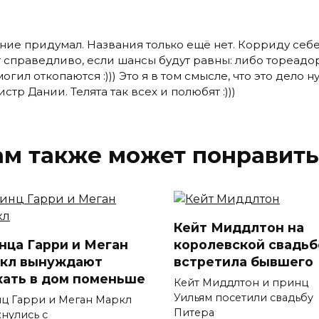
ние придумал. Названия только ещё нет. Корриду себ
 справедливо, если шансы будут равны: либо тореадор
могил откопаются :))) Это я в том смысле, что это дел
тр Дании. Телята так всех и полюбят :)))
ам также может понравить
Кейт Миддлтон на
нца Гарри и Меган
королевской свадьб
кл вынуждают
встретила бывшего
хать в дом поменьше
Кейт Миддлтон и принц
Уильям посетили свадьбу
ц Гарри и Меган Маркл
Питера
кнулись с