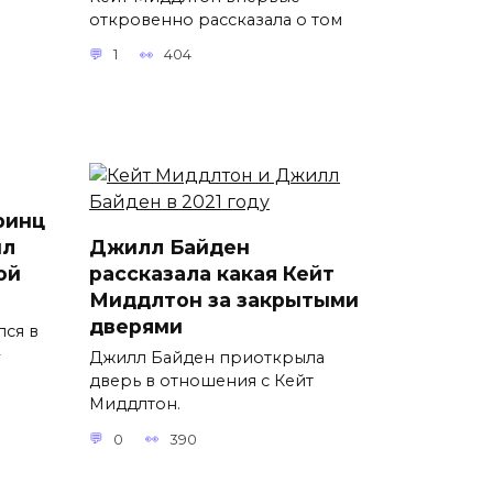
откровенно рассказала о том
1
404
ринц
ил
Джилл Байден
ой
рассказала какая Кейт
Миддлтон за закрытыми
дверями
лся в
Джилл Байден приоткрыла
дверь в отношения с Кейт
Миддлтон.
0
390