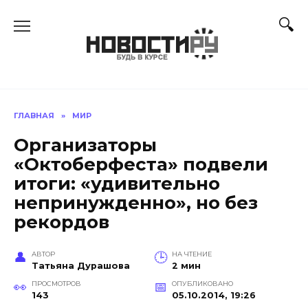
Перейти
к
содержанию
ГЛАВНАЯ
»
МИР
Организаторы
«Октоберфеста» подвели
итоги: «удивительно
непринужденно», но без
рекордов
АВТОР
НА ЧТЕНИЕ
Татьяна Дурашова
2 мин
ПРОСМОТРОВ
ОПУБЛИКОВАНО
143
05.10.2014, 19:26