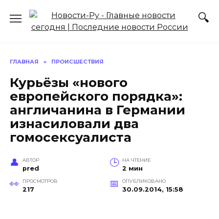
Перейти
к
содержанию
ГЛАВНАЯ
»
ПРОИСШЕСТВИЯ
Курьёзы «нового
европейского порядка»:
англичанина в Германии
изнасиловали два
гомосексуалиста
АВТОР
НА ЧТЕНИЕ
pred
2 мин
ПРОСМОТРОВ
ОПУБЛИКОВАНО
217
30.09.2014, 15:58