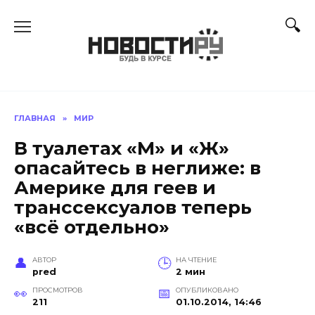
Перейти
к
содержанию
ГЛАВНАЯ
»
МИР
В туалетах «М» и «Ж»
опасайтесь в неглиже: в
Америке для геев и
транссексуалов теперь
«всё отдельно»
АВТОР
НА ЧТЕНИЕ
pred
2 мин
ПРОСМОТРОВ
ОПУБЛИКОВАНО
211
01.10.2014, 14:46