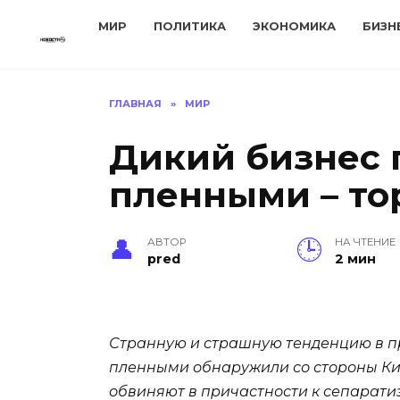
Перейти
МИР
ПОЛИТИКА
ЭКОНОМИКА
БИЗН
к
содержанию
ГЛАВНАЯ
»
МИР
Дикий бизнес 
пленными – то
АВТОР
НА ЧТЕНИЕ
pred
2 мин
Странную и страшную тенденцию в п
пленными обнаружили со стороны Кие
обвиняют в причастности к сепаратиз