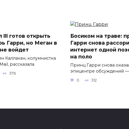
 III готов открыть
Босиком на траве: п
рь Гарри, но Меган в
Гарри снова рассор
 не войдет
интернет одной поз
на поло
н Каллахан, колумнистка
 Mail, рассказала
Принц Гарри снова оказа
эпицентре обсуждений —
376
0
312