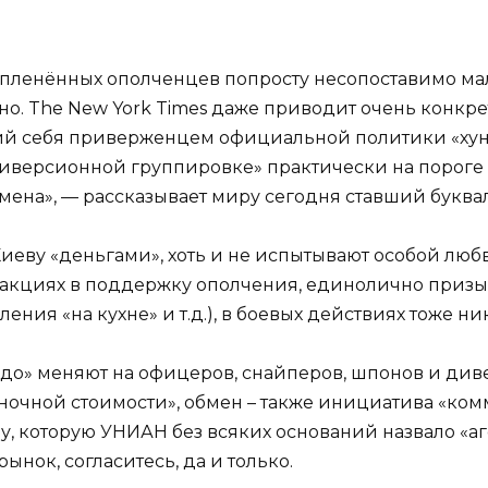
о пленённых ополченцев попросту несопоставимо мал
но. The New York Times даже приводит очень конкр
ий себя приверженцем официальной политики «хунты
версионной группировке» практически на пороге 
бмена», — рассказывает миру сегодня ставший букв
иеву «деньгами», хоть и не испытывают особой люб
х акциях в поддержку ополчения, единолично приз
ния «на кухне» и т.д.), в боевых действиях тоже н
до» меняют на офицеров, снайперов, шпонов и диве
ыночной стоимости», обмен – также инициатива «комм
у, которую УНИАН без всяких оснований назвало «
ынок, согласитесь, да и только.