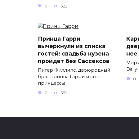
0
322
Принца Гарри
Карл
вычеркнули из списка
две
гостей: свадьба кузена
нее
пройдет без Сассексов
Мори
Daily
Питер Филлипс, двоюродный
брат принца Гарри и сын
0
принцессы
0
391