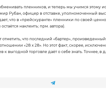
и обменивать пленников, и теперь мы учимся этому и
мир Рубан, офицер в отставке, уполномоченный выс
дает, что в «прейскуранте» пленники по своей ценн
остаётся наклеить; прм. автора).
 отметить, что последний «бартер», произведенный
отношении «28 х 28». Но этот факт, скорее, исключе
 к выгодной торговле даёт о себе знать. Точнее, в д