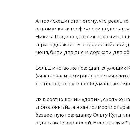
А происходит это потому, что реальн
одному» катастрофически недостаточ
Никита Подиков, до сих пор считавш
«принадлежность к пророссийской ди
меня, били два дня и держали для о
Большинство же граждан, служащих К
(участвовали в мирных политически
регионов, делали необдуманные заявле
Их в соотношении «дадим, сколько на
«поголовный», а в зависимости от «р
безвестную гражданку Ольгу Кулыгин
отдать аж 17 карателей. Невольничий р