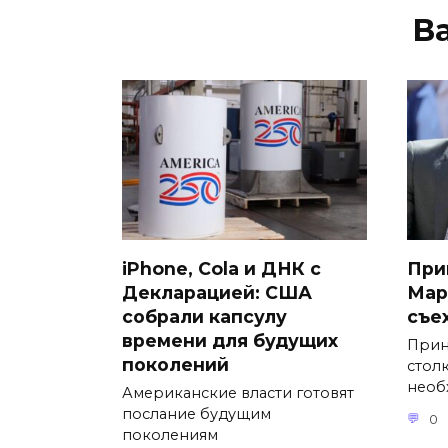
В
iPhone, Cola и ДНК с
При
Декларацией: США
Мар
собрали капсулу
съе
времени для будущих
Прин
поколений
стол
необ
Американские власти готовят
послание будущим
0
поколениям