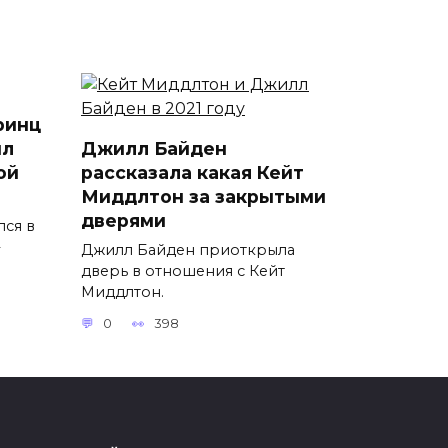
ринц
ил
Джилл Байден
ой
рассказала какая Кейт
Миддлтон за закрытыми
дверями
лся в
Джилл Байден приоткрыла
дверь в отношения с Кейт
Миддлтон.
0
398