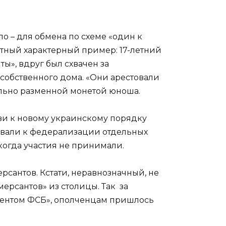
о – для обмена по схеме «один к
етный характерный пример: 17-летний
», вдруг был схвачен за
собственного дома. «Они арестовали
ально разменной монетой юноша.
ви к новому украинскому порядку
ывали к федерализации отдельных
икогда участия не принимали.
рсантов. Кстати, неравнозначный, не
ерсантов» из столицы. Так за
агентом ФСБ», ополченцам пришлось