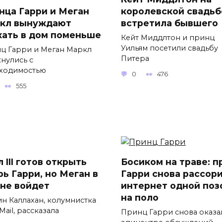
нца Гарри и Меган
королевской свадьб
кл вынуждают
встретила бывшего
хать в дом поменьше
Кейт Миддлтон и принц
Уильям посетили свадьбу
ц Гарри и Меган Маркл
Питера
кнулись с
ходимостью
0
476
555
 III готов открыть
Босиком на траве: п
рь Гарри, но Меган в
Гарри снова рассор
 не войдет
интернет одной поз
на поло
н Каллахан, колумнистка
 Mail, рассказала
Принц Гарри снова оказа