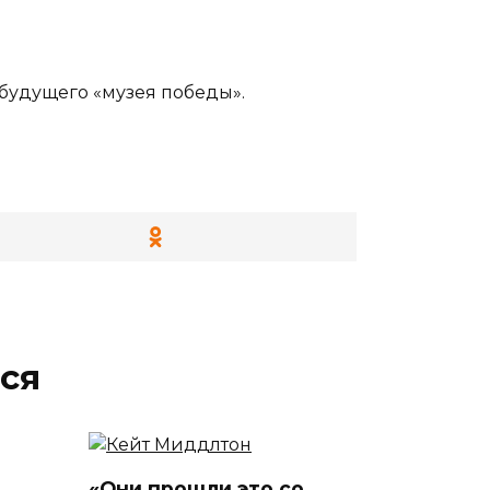
 будущего «музея победы».
ся
«Они прошли это со