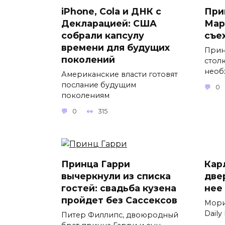
iPhone, Cola и ДНК с
При
Декларацией: США
Мар
собрали капсулу
съе
времени для будущих
Прин
поколений
стол
необ
Американские власти готовят
послание будущим
0
поколениям
0
315
Принца Гарри
Карл
вычеркнули из списка
две
гостей: свадьба кузена
нее
пройдет без Сассексов
Мори
Daily
Питер Филлипс, двоюродный