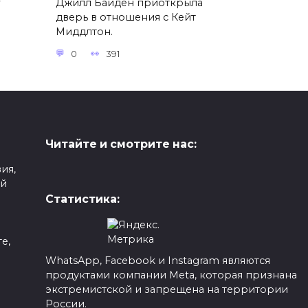
Джилл Байден приоткрыла
дверь в отношения с Кейт
Миддлтон.
0
391
Читайте и смотрите нас:
ия,
ой
Статистика:
е,
WhatsApp, Facebook и Instagram являются
продуктами компании Meta, которая признана
а
экстремистской и запрещена на территории
России.