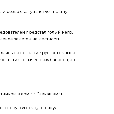
 и резво стал удаляться по дну
едователей предстал голый негр,
менее заметен на местности.
ылаясь на незнание русского языка
больших количествах» бананов, что
ветником в армии Саакашвили.
 в новую «горячую точку».