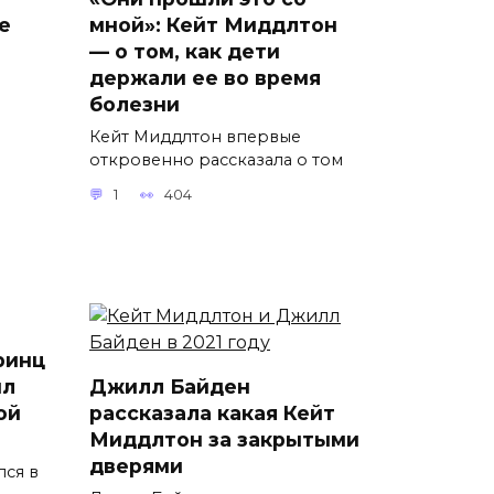
е
мной»: Кейт Миддлтон
— о том, как дети
держали ее во время
болезни
Кейт Миддлтон впервые
откровенно рассказала о том
1
404
ринц
ил
Джилл Байден
ой
рассказала какая Кейт
Миддлтон за закрытыми
дверями
лся в