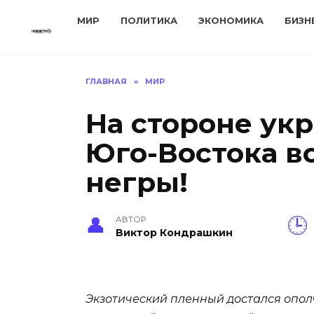
Перейти
МИР
ПОЛИТИКА
ЭКОНОМИКА
БИЗН
к
содержанию
ГЛАВНАЯ
»
МИР
На стороне ук
Юго-Востока в
негры!
АВТОР
Виктор Кондрашкин
Экзотический пленный достался опол