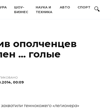
УРА
ШОУ-
НАУКА И
АВТО
СПОРТ
БИЗНЕС
ТЕХНИКА
ив ополченцев
лен … голые
ЛИКОВАНО
.2014, 00:09
 захватили темнокожего «легионера»