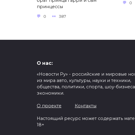
брат принца Гарри и сын
0
принцессы
0
387
О нас:
«Новости Ру» - российские и мировые но
из мира авто, культуры, науки и техники,
общества, политики, спорта, шоу-бизнеса
экономики.
О проекте
Контакты
Настоящий ресурс может содержать мат
18+