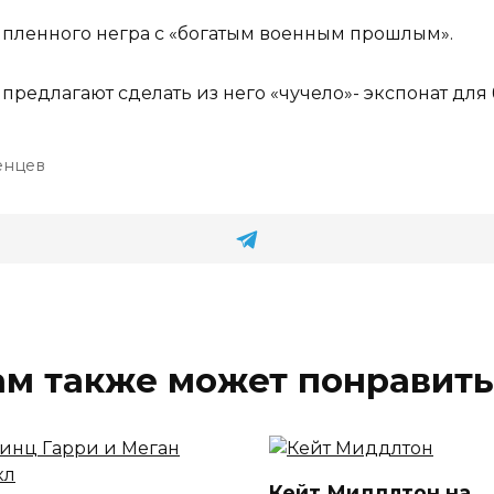
а пленного негра с «богатым военным прошлым».
редлагают сделать из него «чучело»- экспонат для
енцев
ам также может понравить
Кейт Миддлтон на