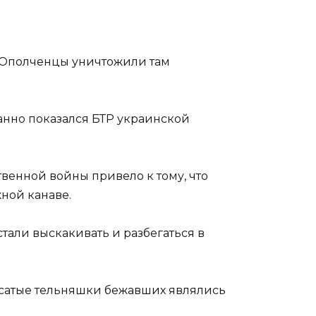
з. Ополченцы уничтожили там
данно показался БТР украинской
венной войны привело к тому, что
ной канаве.
стали выскакивать и разбегаться в
осатые тельняшки бежавших являлись