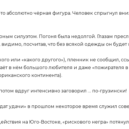
то абсолютно чёрная фигура. Человек спрыгнул вниз
ным силуэтом. Погоня была недолгой. Глазам пресл
видимо, посчитав, что без всякой одежды он будет 
ого или «какого другого»), пленник не сообщил, сс
аёт в нём большого любителя и даже «пожирателя в 
фриканского континента).
а потом вдруг интенсивно заговорил … по-грузински!
олдат удачи» в прошлом некоторое время служил со
ействия на Юго-Востоке, «рискового негра» потянуло