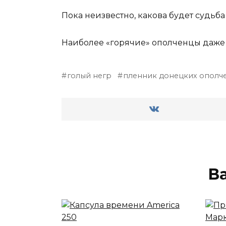
Пока неизвестно, какова будет судьб
Наиболее «горячие» ополченцы даже п
голый негр
пленник донецких ополч
В