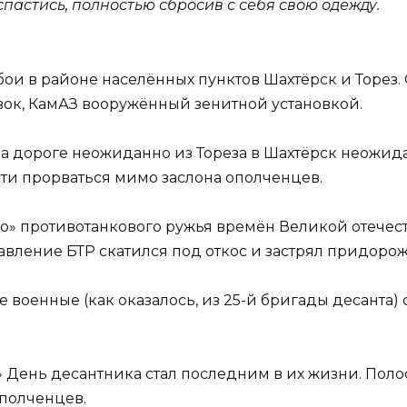
спастись, полностью сбросив с себя свою одежду.
 бои в районе населённых пунктов Шахтёрск и Торе
вок, КамАЗ вооружённый зенитной установкой.
, на дороге неожиданно из Тореза в Шахтёрск неожи
ти прорваться мимо заслона ополченцев.
о» противотанкового ружья времён Великой отечест
авление БТР скатился под откос и застрял придорож
 военные (как оказалось, из 25-й бригады десанта) 
» День десантника стал последним в их жизни. Пол
полченцев.