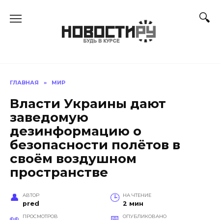
Перейти
к
содержанию
ГЛАВНАЯ
»
МИР
Власти Украины дают
заведомую
дезинформацию о
безопасности полётов в
своём воздушном
пространстве
АВТОР
НА ЧТЕНИЕ
pred
2 мин
ПРОСМОТРОВ
ОПУБЛИКОВАНО