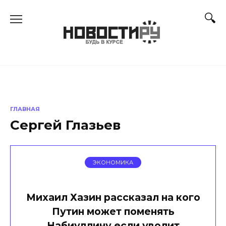
Перейти
к
содержанию
ГЛАВНАЯ
Сергей Глазьев
ЭКОНОМИКА
Михаил Хазин рассказал на кого
Путин может поменять
Набиуллину если уволит