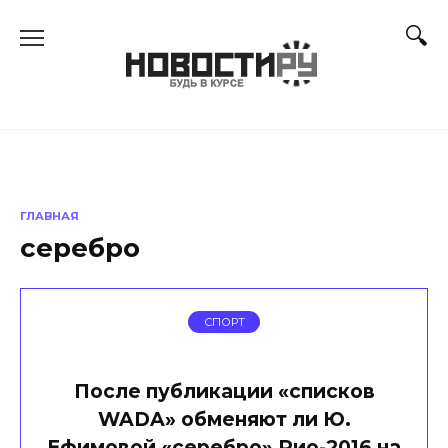
Перейти
к
содержанию
ГЛАВНАЯ
серебро
СПОРТ
После публикации «списков
WADA» обменяют ли Ю.
Ефимовой «серебро» Рио-2016 на