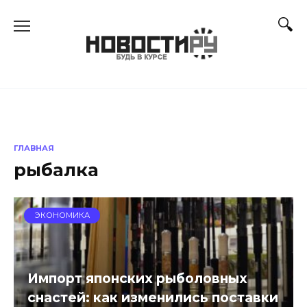
Перейти
к
содержанию
ГЛАВНАЯ
рыбалка
ЭКОНОМИКА
Импорт японских рыболовных
снастей: как изменились поставки