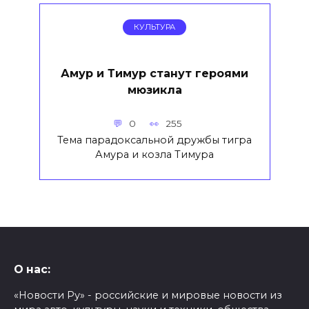
КУЛЬТУРА
Амур и Тимур станут героями
мюзикла
0
255
Тема парадоксальной дружбы тигра
Амура и козла Тимура
О нас:
«Новости Ру» - российские и мировые новости из