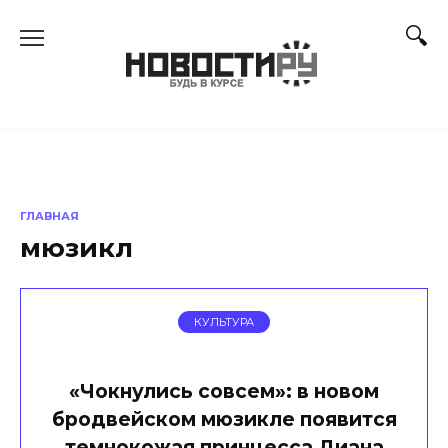
Перейти
к
содержанию
ГЛАВНАЯ
мюзикл
КУЛЬТУРА
«Чокнулись совсем»: в новом
бродвейском мюзикле появится
темнокожая принцесса Диана