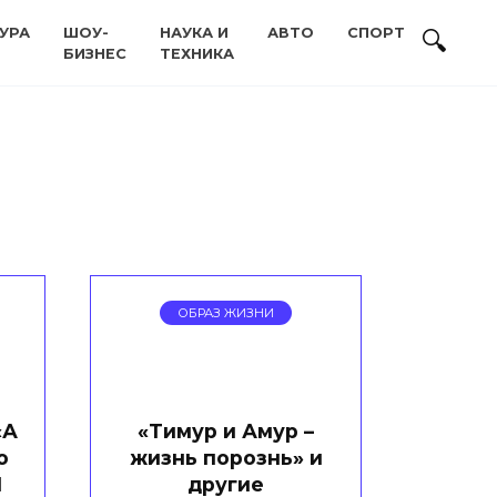
УРА
ШОУ-
НАУКА И
АВТО
СПОРТ
БИЗНЕС
ТЕХНИКА
ОБРАЗ ЖИЗНИ
«А
«Тимур и Амур –
о
жизнь порознь» и
1
другие