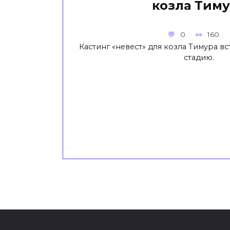
козла Тиму
0
160
Кастинг «невест» для козла Тимура 
стадию.