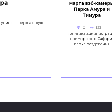
ра
марта вэб-камер
Парка Амура и
Тимура
вступил в завершающую
0
123
Политика администра
приморского Сафари
парка разделения