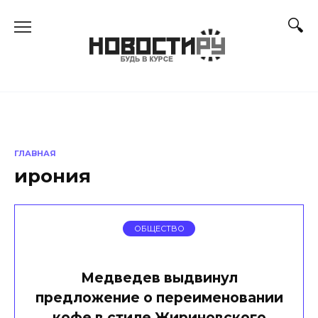
Перейти
к
содержанию
ГЛАВНАЯ
ирония
ОБЩЕСТВО
Медведев выдвинул
предложение о переименовании
кофе в стиле Жириновского