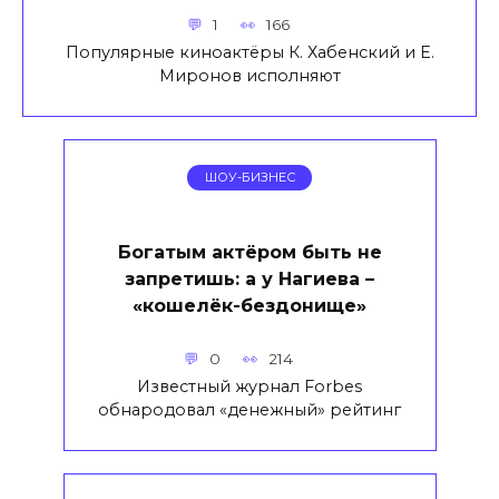
1
166
Популярные киноактёры К. Хабенский и Е.
Миронов исполняют
ШОУ-БИЗНЕС
Богатым актёром быть не
запретишь: а у Нагиева –
«кошелёк-бездонище»
0
214
Известный журнал Forbes
обнародовал «денежный» рейтинг