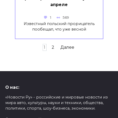
апреле
1
569
Известный польский прорицатель
пообещал, что уже весной
Пагинация
1
2
Далее
записей
О нас:
«Новости Ру» - российские и мировые новости из
мира авто, культуры, науки и техники, общества,
политики, спорта, шоу-бизнеса, экономики.