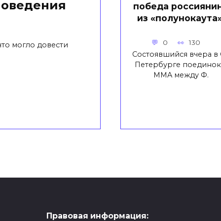
поведения
победа россияни
из «полунокаута»
0
130
что могло довести
Состоявшийся вчера в 
Петербурге поединок
MMA между Ф.
Правовая информация: