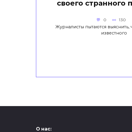
своего странного 
0
130
Журналисты пытаются выяснить, 
известного
О нас: