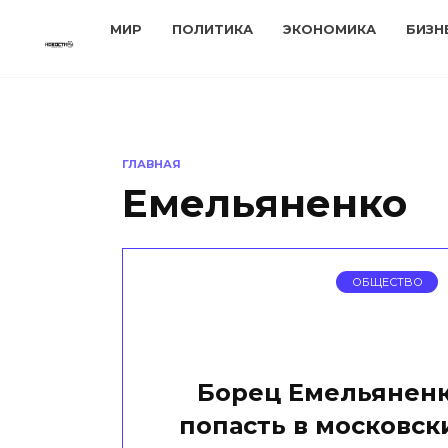
Перейти
МИР
ПОЛИТИКА
ЭКОНОМИКА
БИЗН
к
содержанию
ГЛАВНАЯ
Емельяненко
ОБЩЕСТВО
Борец Емельяненк
попасть в московск