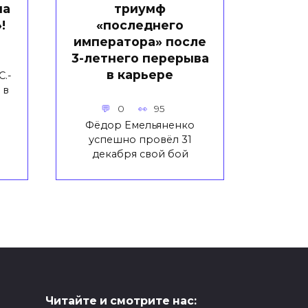
на
триумф
!
«последнего
императора» после
3-летнего перерыва
в карьере
С.-
 в
0
95
Фёдор Емельяненко
успешно провёл 31
декабря свой бой
Читайте и смотрите нас: