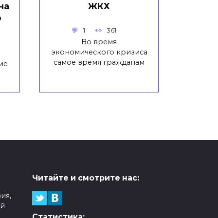
на
ЖКХ
о
1
361
Во время
экономического кризиса
самое время гражданам
ие
Читайте и смотрите нас:
ия,
ой
Статистика: