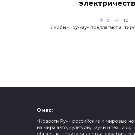
электричест
0
112
Якобы «ноу-хау» предлагают антир
О нас:
«Новости Ру» - российские и мировые но
из мира авто, культуры, науки и техники,
общества, политики, спорта, шоу-бизнеса