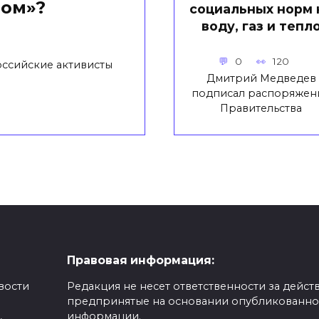
вом»?
социальных норм 
воду, газ и тепл
0
120
оссийские активисты
Дмитрий Медведев
подписал распоряжен
Правительства
Правовая информация:
вости
Редакция не несет ответственности за действ
предпринятые на основании опубликованн
,
информации.