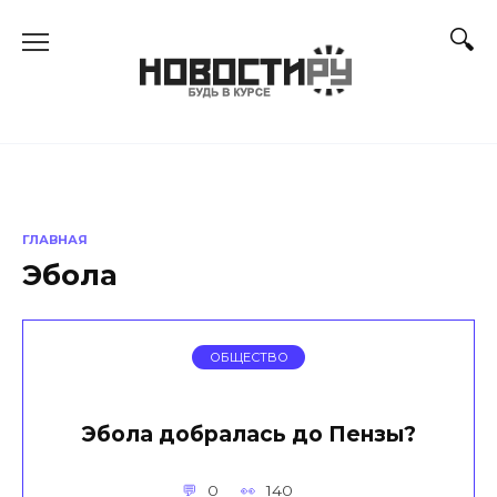
Перейти
к
содержанию
ГЛАВНАЯ
Эбола
ОБЩЕСТВО
Эбола добралась до Пензы?
0
140