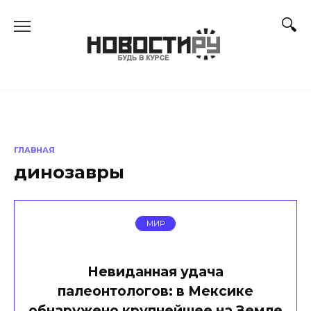
Перейти
к
содержанию
ГЛАВНАЯ
динозавры
МИР
Невиданная удача
палеонтологов: в Мексике
обнаружено крупнейшее на Земле