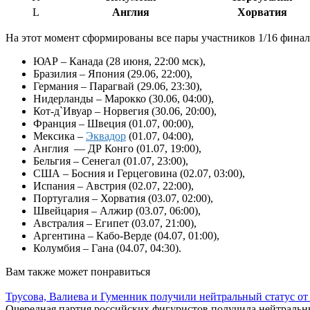
L
Англия
Хорватия
На этот момент сформированы все пары участников 1/16 финал
ЮАР – Канада (28 июня, 22:00 мск),
Бразилия – Япония (29.06, 22:00),
Германия – Парагвай (29.06, 23:30),
Нидерланды – Марокко (30.06, 04:00),
Кот-д`Ивуар – Норвегия (30.06, 20:00),
Франция – Швеция (01.07, 00:00),
Мексика –
Эквадор
(01.07, 04:00),
Англия — ДР Конго (01.07, 19:00),
Бельгия – Сенегал (01.07, 23:00),
США – Босния и Герцеговина (02.07, 03:00),
Испания – Австрия (02.07, 22:00),
Португалия – Хорватия (03.07, 02:00),
Швейцария – Алжир (03.07, 06:00),
Австралия – Египет (03.07, 21:00),
Аргентина – Кабо-Верде (04.07, 01:00),
Колумбия – Гана (04.07, 04:30).
Вам также может понравиться
Трусова, Валиева и Гуменник получили нейтральный статус от
Очередная партия российских фигуристов получила нейтраль