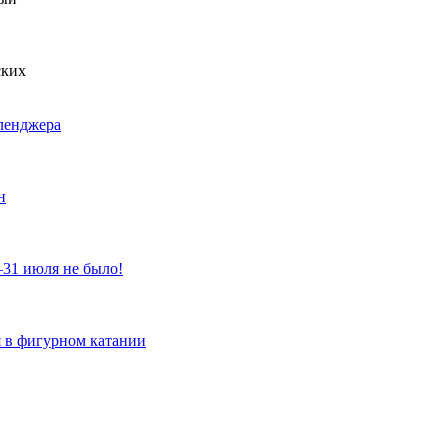
ских
лленджера
н
31 июля не было!
 в фигурном катании