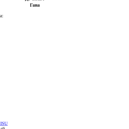
Гана
а:
 ISU
ный