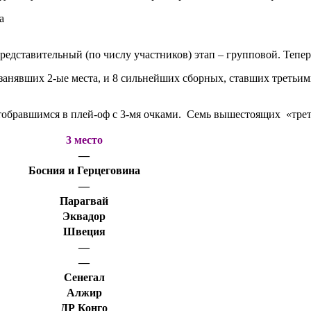
едставительный (по числу участников) этап – групповой. Тепер
 занявших 2-ые места, и 8 сильнейших сборных, ставших третьи
обравшимся в плей-оф с 3-мя очками. Семь вышестоящих «треть
3 место
—
Босния и Герцеговина
—
Парагвай
Эквадор
Швеция
—
—
Сенегал
Алжир
ДР Конго