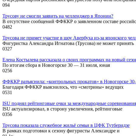
0
94
Трусову не смогли заявить на челленджер в Японии?
В отсутствие сообщений ФФККР о заявленном составе россий
0
482
Трусова не примет участие в шоу Авербуха из-за японского че
Фигуристка Александра Игнатова (Трусова) не может принять
0
327
Елена Костылева рассказала о своих программах на новый сезо
По итогам сбора в Новогорске 30 — 31 июля, юная
0
256
ФФККР разъяснила: «контрольных прокатов» в Новогорске 30–
Благодаря ФФККР выяснилось, что «смотрины» ведущих
0
531
ISU поднял рейтинговые очки за международные соревнования
ISU актуализировал, в сторону увеличения, рейтинговые
0
356
Трусова показала служебное жильё семьи в ЦФК Тутберидзе
В рамках подготовки к сезону фигуристы Александре и