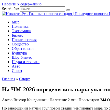
Перейти к содержанию
Search for:
Мир
Политика
Экономика
Бизнес
Происшествия
Общество
Образ жизни
Культура
Шоу-бизнес
Наука и техника
Авто
Спорт
Главная
»
Спорт
На ЧМ-2026 определились пары участн
Автор
Виктор Кондрашкин
На чтение
2 мин
Просмотров
344
О
По завершении матчей групповой стадии чемпионата мира по фу