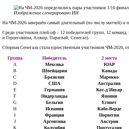
Изображение сгенерировано ИИ
На ЧМ-2026 завершён самый длительный (по числу матчей) и пр
Среди участников плей-оф – 12 победителей групп, 12 команд,
и Герцеговина, Алжир, Парагвай, Сенегал).
Сборная Сенегала стала единственным участником ЧМ-2026, от
Группа
Победитель
2 место
A
Мексика
ЮАР
B
Швейцария
Канада
C
Бразилия
Марокко
D
США
Австралия
E
Германия
Кот-д`Ивуар
F
Нидерланды
Япония
G
Бельгия
Египет
H
Испания
Кабо-Верде
I
Франция
Норвегия
J
Аргентина
Австрия
K
Колумбия
Португалия