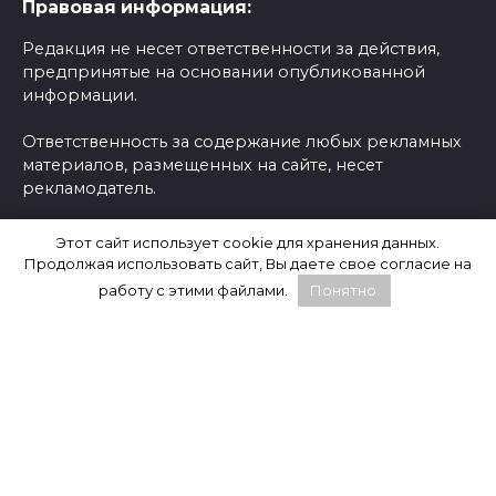
Правовая информация:
Редакция не несет ответственности за действия,
предпринятые на основании опубликованной
информации.
Ответственность за содержание любых рекламных
материалов, размещенных на сайте, несет
рекламодатель.
Сайт содержит внешние ссылки для удобства
Этот сайт использует cookie для хранения данных.
пользователей и предоставления дополнительной
Продолжая использовать сайт, Вы даете свое согласие на
информации, однако их содержание находится вне
работу с этими файлами.
Понятно.
контроля редакции, и мы не отвечаем за их
точность и достоверность.
Читайте и смотрите нас:
Статистика: