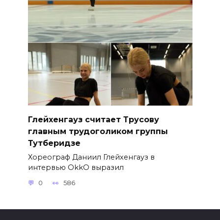
Глейхенгауз считает Трусову
главным трудоголиком группы
Тутберидзе
Хореограф Даниил Глейхенгауз в
интервью OkkO выразил
0
586