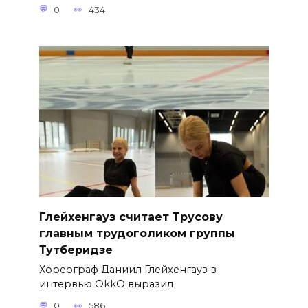
0
434
Глейхенгауз считает Трусову
главным трудоголиком группы
Тутберидзе
Хореограф Даниил Глейхенгауз в
интервью OkkO выразил
0
586