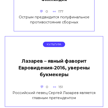
0
177
Острым предвидится полуфинальное
противостояние сборных
КУЛЬТУРА
Лазарев – явный фаворит
Евровидения-2016, уверены
букмекеры
0
151
Российский певец Сергей Лазарев является
главным претендентом