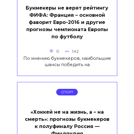
Букмекеры не верят рейтингу
ФИФА: Франция – основной
фаворит Евро-2016 и другие
прогнозы чемпионата Европы
по футболу
0
142
По мнению букмекеров, наибольшие
шансы победить на
СПОРТ
«Хоккей не на жизнь, а – на
смерть»: прогнозы букмекеров
к полуфиналу Россия —
Финляндия