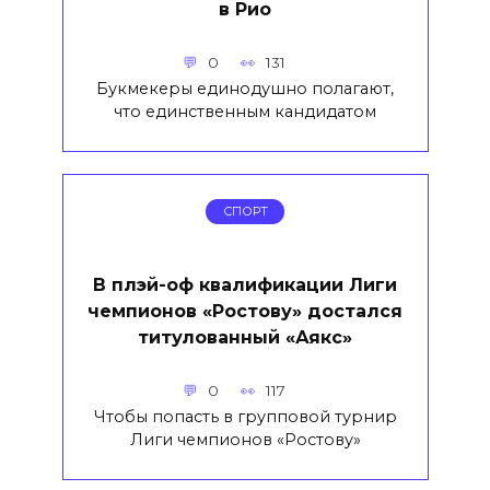
в Рио
0
131
Букмекеры единодушно полагают,
что единственным кандидатом
СПОРТ
В плэй-оф квалификации Лиги
чемпионов «Ростову» достался
титулованный «Аякс»
0
117
Чтобы попасть в групповой турнир
Лиги чемпионов «Ростову»