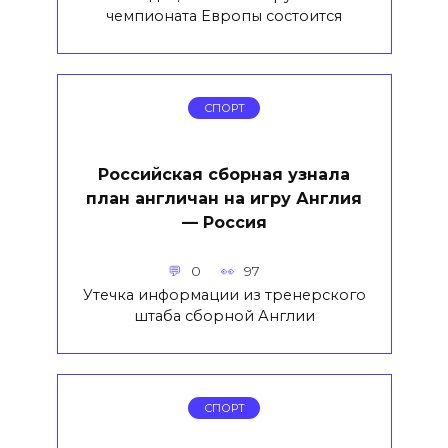
чемпионата Европы состоится
СПОРТ
Российская сборная узнала
план англичан на игру Англия
— Россия
0
97
Утечка информации из тренерского
штаба сборной Англии
СПОРТ