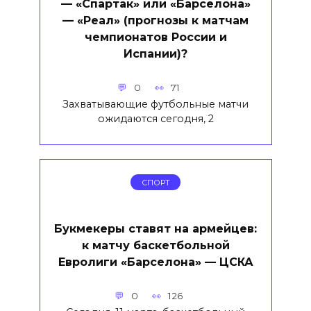
— «Спартак» или «Барселона»
— «Реал» (прогнозы к матчам
чемпионатов России и
Испании)?
0
71
Захватывающие футбольные матчи
ожидаются сегодня, 2
СПОРТ
Букмекеры ставят на армейцев:
к матчу баскетбольной
Евролиги «Барселона» — ЦСКА
0
126