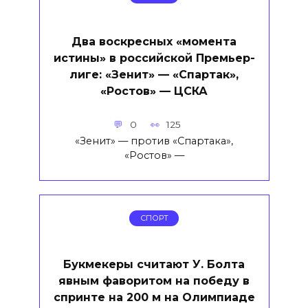
Два воскресных «момента
истины» в российской Премьер-
лиге: «Зенит» — «Спартак»,
«Ростов» — ЦСКА
0
125
«Зенит» — против «Спартака»,
«Ростов» —
СПОРТ
Букмекеры считают У. Болта
явным фаворитом на победу в
спринте на 200 м на Олимпиаде