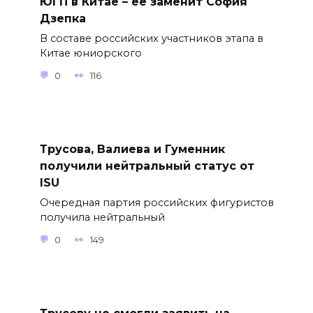
ЮГП в Китае – её заменит София
Дзепка
В составе российских участников этапа в
Китае юниорского
0
116
Трусова, Валиева и Гуменник
получили нейтральный статус от
ISU
Очередная партия российских фигуристов
получила нейтральный
0
149
Трусову не смогли заявить на