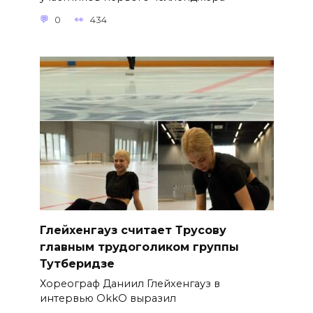
0
434
Глейхенгауз считает Трусову
главным трудоголиком группы
Тутберидзе
Хореограф Даниил Глейхенгауз в
интервью OkkO выразил